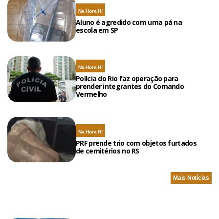
Na Hora H!
Aluno é agredido com uma pá na
escola em SP
Na Hora H!
Polícia do Rio faz operação para
prender integrantes do Comando
Vermelho
Na Hora H!
PRF prende trio com objetos furtados
de cemitérios no RS
Mais Notícias