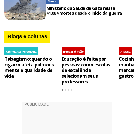
Mundo
Ministério da Saúde de Gaza relata
41.084 mortes desde o início da guerra
Blogs e colunas
Ciência da Psicologia
Educar é ação
À Mesa
Tabagismo: quando o
Educação é feita por
Cozinh
cigarro afeta pulmões,
pessoas: como escolas
manhã 
mente e qualidade de
de excelência
marca
vida
selecionam seus
gastro
professores