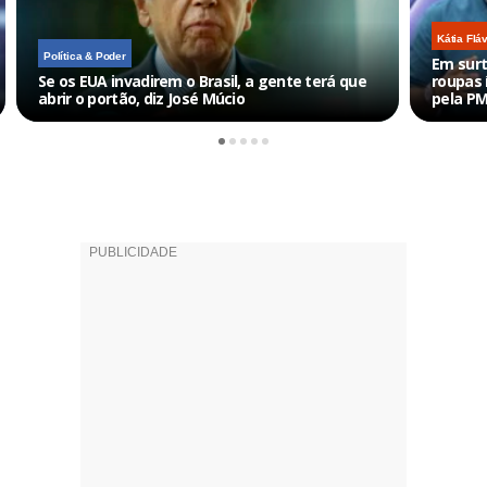
Kátia Flá
Política & Poder
Em surt
Se os EUA invadirem o Brasil, a gente terá que
roupas 
abrir o portão, diz José Múcio
pela P