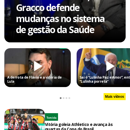
Gracco defende
mudanças no sistema
de gestão da Saúde
A derrota de Flávio e a vitória de
Sai o “Lulinha Paz e Amor”, ent
Lula
“Lulinha porreta”
Mais vídeos
Torcida
Vitória goleia Athletico e avança às
quartas da Copa do Brasil