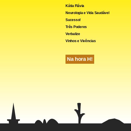
Kátia Flávia
Neurologia e Vida Saudável
Sucesso!
Três Poderes
Verbalize
Vinhos e Vivências
Na hora H!
no Mike Kelly, que coordena o grupo, e o democrata Jason Crow
njunta em que afirmam ter solicitado um briefing com a agênci
.
NN, Trump deve se encontrar nesta segunda com o diretor int
reto, Ronald Rowe -a antecessora no cargo, Kimberly Cheatle, ca