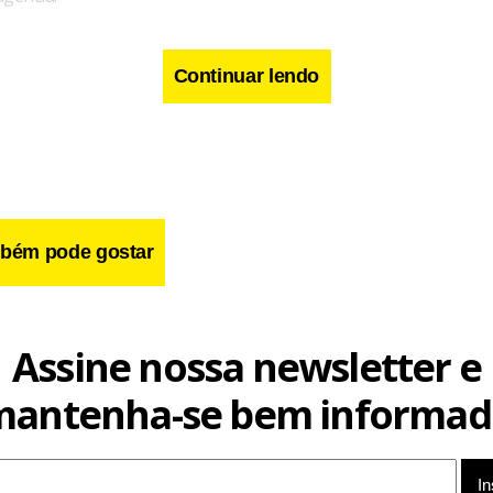
Continuar lendo
bém pode gostar
Assine nossa newsletter e
mantenha-se bem informad
cusado formalmente nesta segunda (16) por dois crimes: posse 