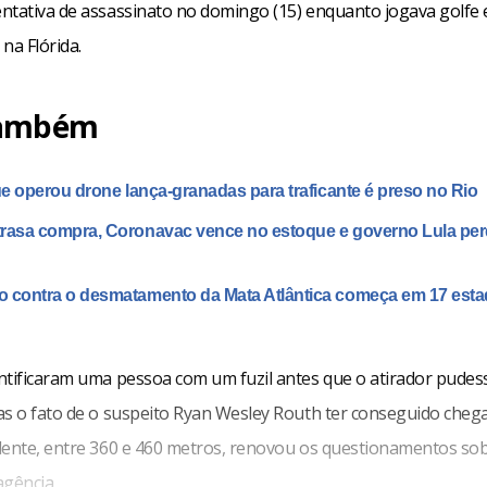
ntativa de assassinato no domingo (15) enquanto jogava golfe
na Flórida.
também
que operou drone lança-granadas para traficante é preso no Rio
rasa compra, Coronavac vence no estoque e governo Lula per
 contra o desmatamento da Mata Atlântica começa em 17 est
ntificaram uma pessoa com um fuzil antes que o atirador pudes
as o fato de o suspeito Ryan Wesley Routh ter conseguido chega
dente, entre 360 e 460 metros, renovou os questionamentos sob
agência.