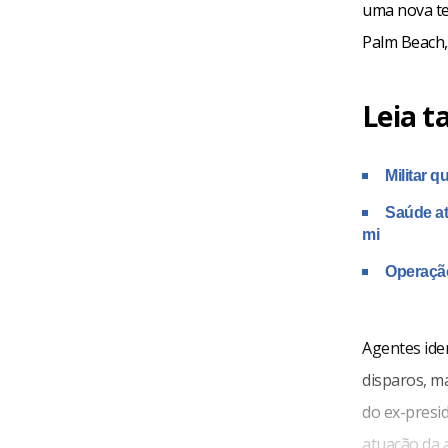
uma nova te
Palm Beach, 
Leia 
Militar 
Saúde at
mi
Operação
Agentes ide
disparos, m
do ex-presi
atuação da 