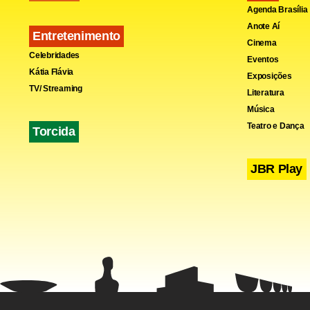
Agenda Brasília
Anote Aí
Entretenimento
Cinema
Celebridades
Eventos
Kátia Flávia
Exposições
TV/ Streaming
Literatura
Música
Teatro e Dança
Torcida
JBR Play
O republica
uma nota co
novo ataque
Segundo a C
Serviço Sec