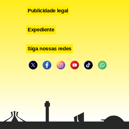
Publicidade legal
Expediente
Siga nossas redes
 divulgaram
a sobre o
erino do
iu em razão