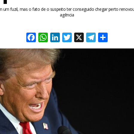
 um fuzil, mas o fato de o suspeito ter conseguido chegar perto renov
agência
Facebook
WhatsApp
LinkedIn
Twitter
X
Telegra
Share