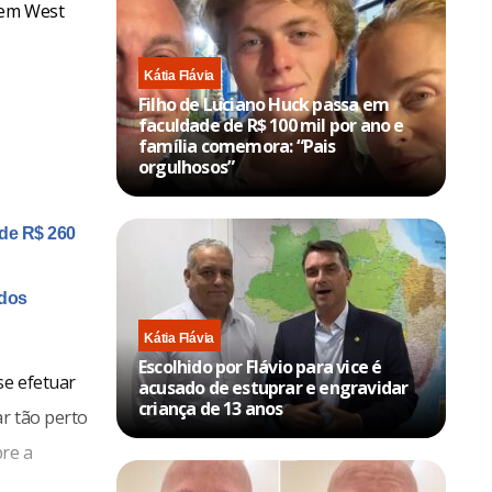
 em West
Kátia Flávia
Filho de Luciano Huck passa em
faculdade de R$ 100 mil por ano e
família comemora: “Pais
orgulhosos”
de R$ 260
ados
Kátia Flávia
Escolhido por Flávio para vice é
se efetuar
acusado de estuprar e engravidar
criança de 13 anos
r tão perto
re a