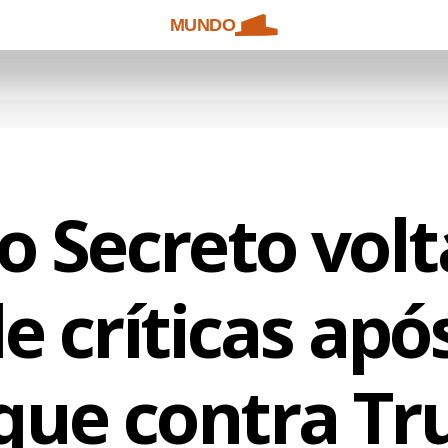
MUNDO
o Secreto volt
de críticas apó
que contra T