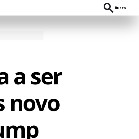
Busca
a a ser
s novo
rump