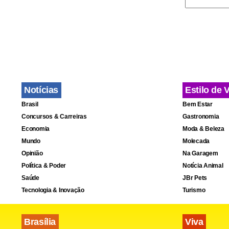
fogo (ilegal
fogo com um
“Uma coisa q
eu acho que
Notícias
Estilo de 
de mais pess
Brasil
Bem Estar
Concursos & Carreiras
Gastronomia
O Serviço S
Economia
Moda & Beleza
a falha que
Mundo
Molecada
Opinião
Na Garagem
orelha do em
Política & Poder
Notícia Animal
Saúde
JBr Pets
Tecnologia & Inovação
Turismo
Brasília
Viva