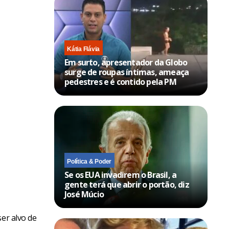
Kátia Flávia
Em surto, apresentador da Globo
surge de roupas íntimas, ameaça
pedestres e é contido pela PM
Política & Poder
Se os EUA invadirem o Brasil, a
gente terá que abrir o portão, diz
José Múcio
ser alvo de