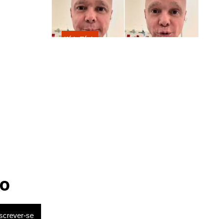
Kátia Flávia
Em tratamento contra câncer raro,
Netinho sofre queda no banheiro
após sessão de quimio
o
de arma de