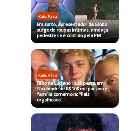
Kátia Flávia
Em surto, apresentador da Globo
surge de roupas íntimas, ameaça
pedestres e é contido pela PM
Kátia Flávia
Filho de Luciano Huck passa em
faculdade de R$ 100 mil por ano e
família comemora: “Pais
orgulhosos”