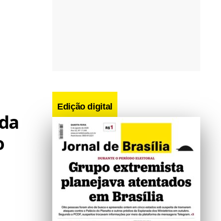
Edição digital
 da
o