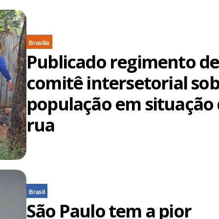
Brasília
Publicado regimento d
comitê intersetorial so
população em situação
rua
Brasil
São Paulo tem a pior