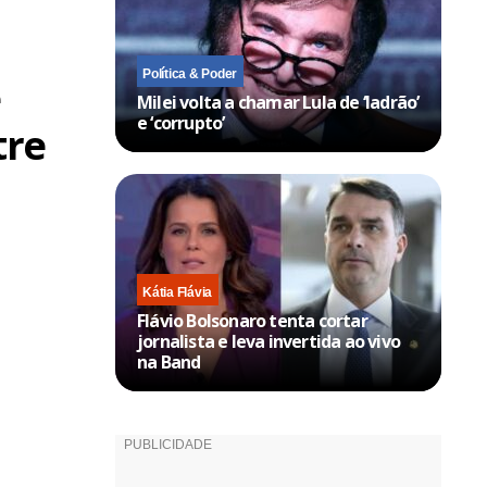
Política & Poder
e
Milei volta a chamar Lula de ‘ladrão’
e ‘corrupto’
tre
Kátia Flávia
Flávio Bolsonaro tenta cortar
jornalista e leva invertida ao vivo
na Band