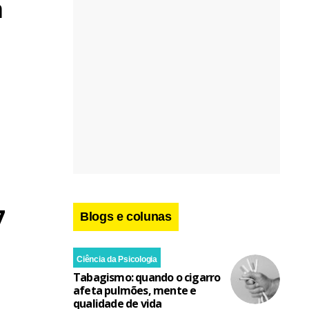
a
7
Blogs e colunas
Ciência da Psicologia
Tabagismo: quando o cigarro
afeta pulmões, mente e
qualidade de vida