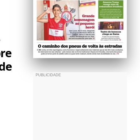
e
bre
 de