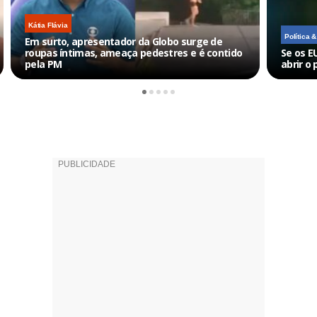
Kátia Flávia
Política 
Em surto, apresentador da Globo surge de
roupas íntimas, ameaça pedestres e é contido
Se os E
pela PM
abrir o 