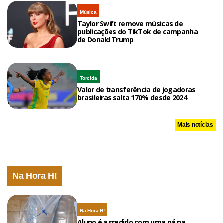
Música
Taylor Swift remove músicas de
publicações do TikTok de campanha
de Donald Trump
Torcida
Valor de transferência de jogadoras
brasileiras salta 170% desde 2024
Mais notícias
Na Hora H!
Na Hora H!
Aluno é agredido com uma pá na