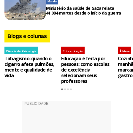
Mundo
Ministério da Saúde de Gaza relata
41.084 mortes desde o início da guerra
Blogs e colunas
Ciência da Psicologia
Educar é ação
À Mesa
Tabagismo: quando o
Educação é feita por
Cozinh
cigarro afeta pulmões,
pessoas: como escolas
manhã 
mente e qualidade de
de excelência
marca
vida
selecionam seus
gastro
professores