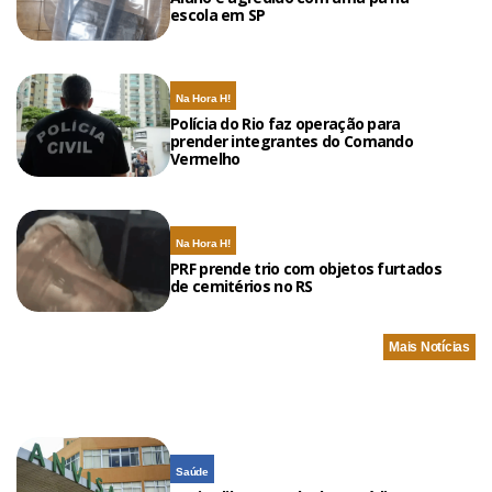
escola em SP
Na Hora H!
Polícia do Rio faz operação para
prender integrantes do Comando
Vermelho
Na Hora H!
PRF prende trio com objetos furtados
de cemitérios no RS
Mais Notícias
Saúde