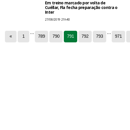
Em treino marcado por volta de
Cuéllar, Fla fecha preparação contra o
Inter
27/08/2019 21h40
…
…
«
1
789
790
791
792
793
971