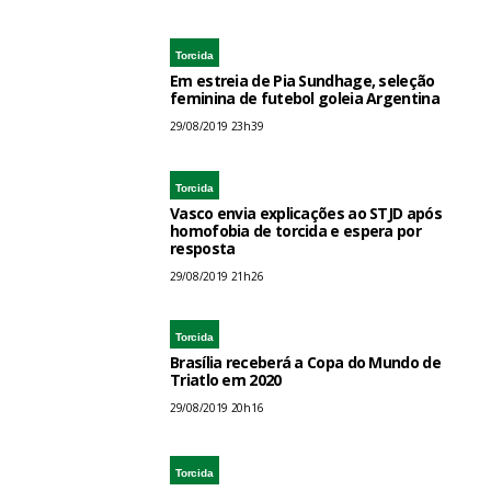
Torcida
Em estreia de Pia Sundhage, seleção
feminina de futebol goleia Argentina
29/08/2019 23h39
Torcida
Vasco envia explicações ao STJD após
homofobia de torcida e espera por
resposta
29/08/2019 21h26
Torcida
Brasília receberá a Copa do Mundo de
Triatlo em 2020
29/08/2019 20h16
Torcida