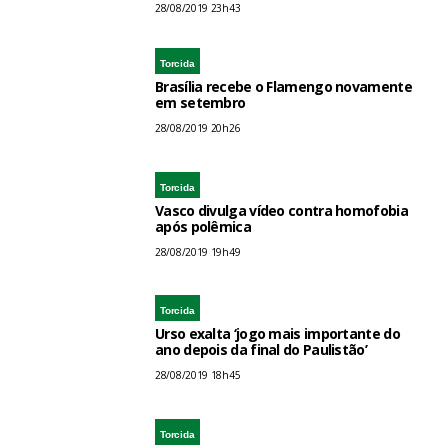
28/08/2019 23h43
Torcida
Brasília recebe o Flamengo novamente
em setembro
28/08/2019 20h26
Torcida
Vasco divulga vídeo contra homofobia
após polêmica
28/08/2019 19h49
Torcida
Urso exalta ‘jogo mais importante do
ano depois da final do Paulistão’
28/08/2019 18h45
Torcida