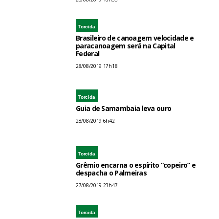
Torcida
Brasileiro de canoagem velocidade e
paracanoagem será na Capital
Federal
28/08/2019 17h18
Torcida
Guia de Samambaia leva ouro
28/08/2019 6h42
Torcida
Grêmio encarna o espírito “copeiro” e
despacha o Palmeiras
27/08/2019 23h47
Torcida