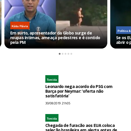
Kátia Flávia
Política 
Em surto, apresentador da Globo surge de
roupas íntimas, ameaça pedestres e é contido
Se os E
pela PM
abrir o 
Torcida
Leonardo nega acordo do PSG com
Barça por Neymar: ‘oferta não
satisfatória’
30/08/2019 21h05
Torcida
Chegada de furacão aos EUA coloca
seleção brasileira em alerta antes de