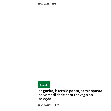
04/09/2019 0h02
Torcida
Zagueiro, lateral e ponta, Samir aposta
na versatilidade para ter vaga na
seleção
03/09/2019 16h06