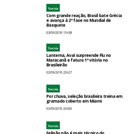
Torcida
Com grande reação, Brasil bate Grécia
e avança à 2ª fase no Mundial de
Basquete
03/09/2019 11h38
Torcida
Lanterna, Avaí surpreende Flu no
Maracanã e fatura 1ª vitória no
Brasileirão
02/09/2019 22h27
Torcida
Por chuva, seleção brasileira treina em
gramado coberto em Miami
02/09/2019 22h00
Torcida
Felipão não é mais técnico do