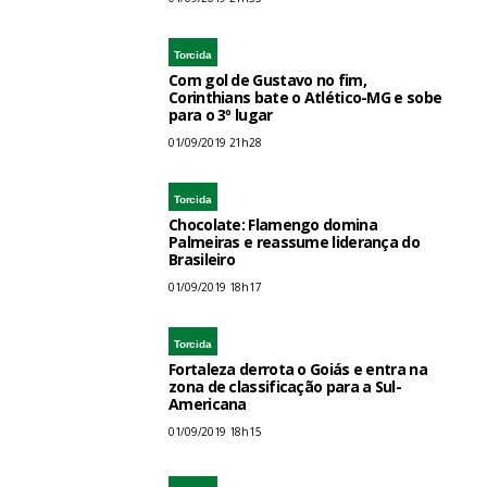
Torcida
Com gol de Gustavo no fim,
Corinthians bate o Atlético-MG e sobe
para o 3º lugar
01/09/2019 21h28
Torcida
Chocolate: Flamengo domina
Palmeiras e reassume liderança do
Brasileiro
01/09/2019 18h17
Torcida
Fortaleza derrota o Goiás e entra na
zona de classificação para a Sul-
Americana
01/09/2019 18h15