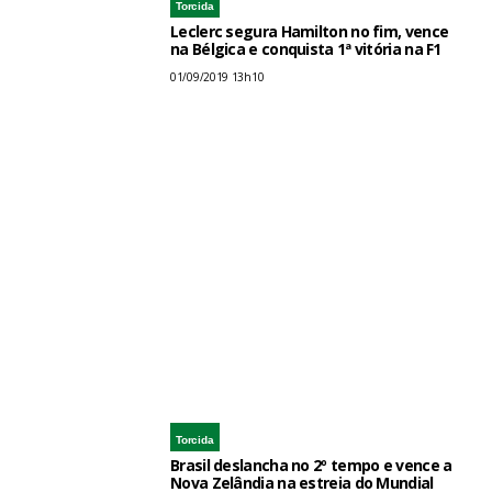
Torcida
Leclerc segura Hamilton no fim, vence
na Bélgica e conquista 1ª vitória na F1
01/09/2019 13h10
Torcida
Brasil deslancha no 2º tempo e vence a
Nova Zelândia na estreia do Mundial