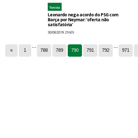
Torcida
Leonardo nega acordo do PSG com
Barça por Neymar: ‘oferta não
satisfatória’
30/08/2019 21h05
…
…
«
1
788
789
790
791
792
971