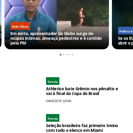
Kátia Flávia
Política 
Em surto, apresentador da Globo surge de
roupas íntimas, ameaça pedestres e é contido
Se os E
pela PM
abrir o 
Torcida
Athletico bate Grêmio nos pênaltis e
vai à final da Copa do Brasil
04/09/2019 22h06
Torcida
Seleção brasileira faz primeiro treino
com todo o elenco em Miami