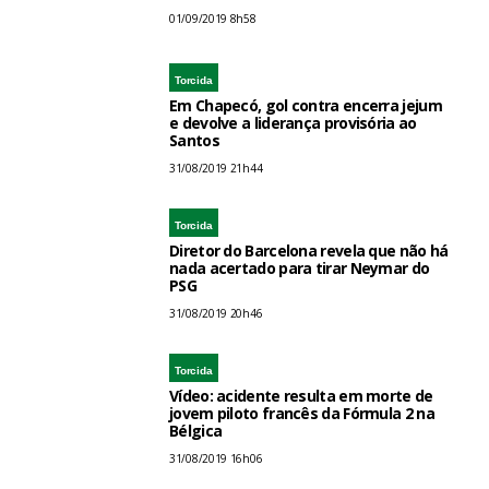
01/09/2019 8h58
Torcida
Em Chapecó, gol contra encerra jejum
e devolve a liderança provisória ao
Santos
31/08/2019 21h44
Torcida
Diretor do Barcelona revela que não há
nada acertado para tirar Neymar do
PSG
31/08/2019 20h46
Torcida
Vídeo: acidente resulta em morte de
jovem piloto francês da Fórmula 2 na
Bélgica
31/08/2019 16h06