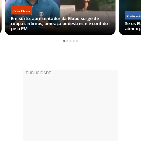
Kátia Flávia
Política 
Em surto, apresentador da Globo surge de
roupas íntimas, ameaça pedestres e é contido
Se os E
pela PM
abrir o 