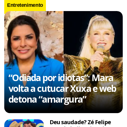
Entretenimento
“Odiada por idiotas”: Mara
volta a cutucar Xuxa e web
detona “amargura”
Deu saudade? Zé Felipe