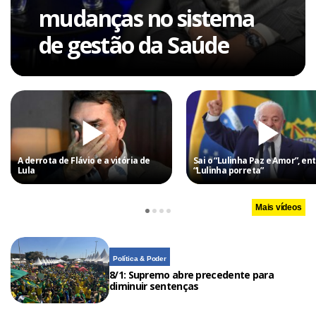
mudanças no sistema
de gestão da Saúde
A derrota de Flávio e a vitória de
Sai o “Lulinha Paz e Amor”, ent
Lula
“Lulinha porreta”
Mais vídeos
Política & Poder
8/1: Supremo abre precedente para
diminuir sentenças