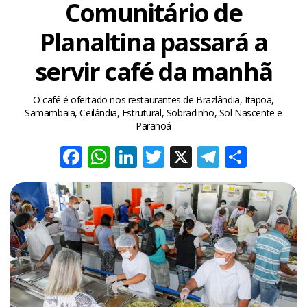
Comunitário de
Planaltina passará a
servir café da manhã
O café é ofertado nos restaurantes de Brazlândia, Itapoã,
Samambaia, Ceilândia, Estrutural, Sobradinho, Sol Nascente e
Paranoá
Facebook
WhatsApp
LinkedIn
Twitter
X
Telegra
Share