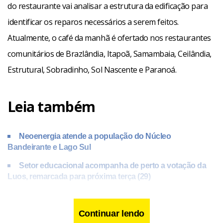
do restaurante vai analisar a estrutura da edificação para
identificar os reparos necessários a serem feitos.
Atualmente, o café da manhã é ofertado nos restaurantes
comunitários de Brazlândia, Itapoã, Samambaia, Ceilândia,
Estrutural, Sobradinho, Sol Nascente e Paranoá.
Leia também
Neoenergia atende a população do Núcleo
Bandeirante e Lago Sul
Setor educacional acompanha de perto a votação da
Luos, remarcada para próxima terça (29)
Fazendeiro que ajudou Lázaro Barbosa a fugir da
polícia morre em Águas Lindas de Goiás
Continuar lendo