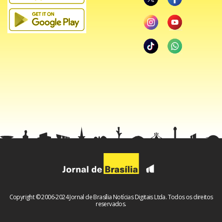
– Agência móvel 2: estacionamento da Feira Permanente –
3ª Avenida, Núcleo Bandeirante.
Copyright © 2006-2024 Jornal de Brasília Notícias Digitais Ltda. Todos os direitos
reservados.