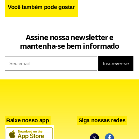
Você também pode gostar
Assine nossa newsletter e
mantenha-se bem informado
Confira abaixo os endereços e horários de atendimento
das agências móveis durante esta semana (segunda a
sexta, das 9h às 17h).
Baixe nosso app
Siga nossas redes
– Agência móvel 1: estacionamento do Comércio Local da
QI 11, Lago Sul;