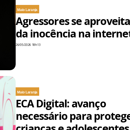
Maio Laranja
Agressores se aproveit
da inocência na interne
26/05/2026 18h13
Maio Laranja
ECA Digital: avanço
necessário para proteg
crianças e adolescentes