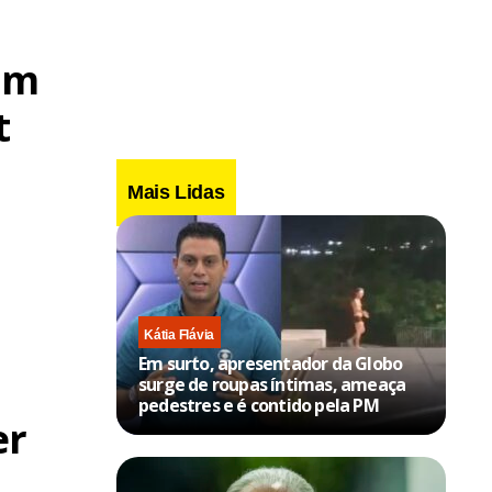
am
t
Mais Lidas
Kátia Flávia
Em surto, apresentador da Globo
surge de roupas íntimas, ameaça
pedestres e é contido pela PM
er