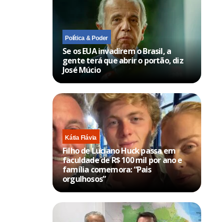
Política & Poder
Se os EUA invadirem o Brasil, a
gente terá que abrir o portão, diz
José Múcio
Kátia Flávia
Filho de Luciano Huck passa em
faculdade de R$ 100 mil por ano e
família comemora: “Pais
orgulhosos”