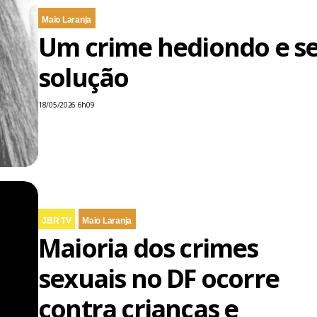
Maio Laranja
Um crime hediondo e s
solução
18/05/2026 6h09
JBR TV
Maio Laranja
Maioria dos crimes
sexuais no DF ocorre
contra crianças e