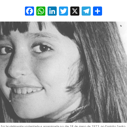
Facebook
WhatsApp
LinkedIn
Twitter
X
Telegra
Share
 foi brutalmente violentada e assassinada no dia 18 de maio de 1973, no Espírito Santo 