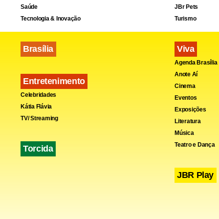
Saúde
JBr Pets
Desde então,
Tecnologia & Inovação
Turismo
infância ain
Brasília
Viva
Maio La
Agenda Brasília
Anote Aí
Entretenimento
A história 
Cinema
Celebridades
Eventos
foi emblemát
Kátia Flávia
Exposições
adolescente
TV/ Streaming
Literatura
Laranja em p
Música
Teatro e Dança
milhares de
Torcida
algum tipo d
JBR Play
vítimas de 