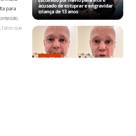
Escolhido por Flávio para vice é
acusado de estuprar e engravidar
lta para
criança de 13 anos
contecido
s fatos que
Kátia Flávia
Em tratamento contra câncer raro,
Netinho sofre queda no banheiro
após sessão de quimio