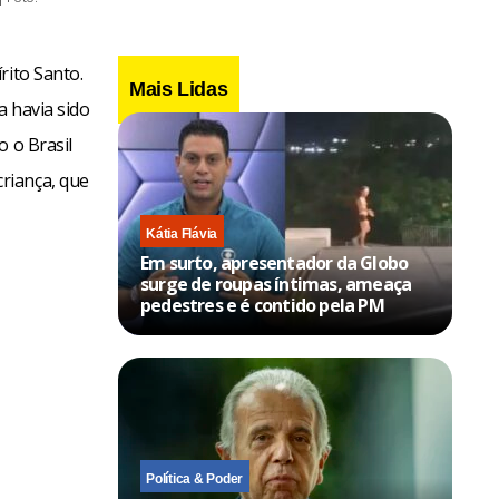
rito Santo.
Mais Lidas
a havia sido
o o Brasil
riança, que
Kátia Flávia
Em surto, apresentador da Globo
surge de roupas íntimas, ameaça
pedestres e é contido pela PM
Política & Poder