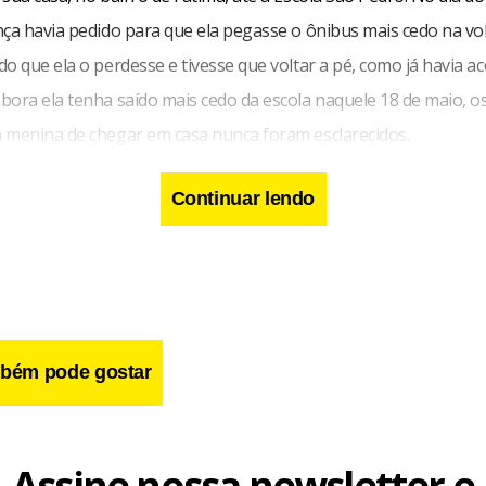
nça havia pedido para que ela pegasse o ônibus mais cedo na vo
o que ela o perdesse e tivesse que voltar a pé, como já havia a
bora ela tenha saído mais cedo da escola naquele 18 de maio, o
 menina de chegar em casa nunca foram esclarecidos.
Continuar lendo
bém pode gostar
Assine nossa newsletter e