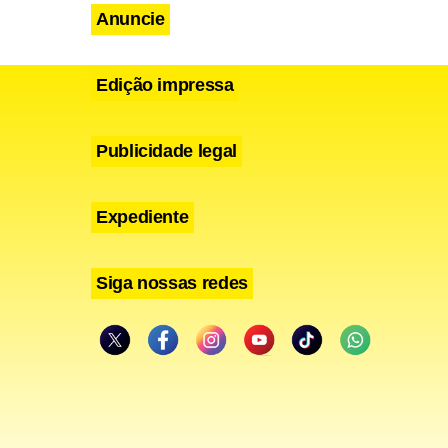
oteção da
Anuncie
Edição impressa
Publicidade legal
esfecho, mas
s e
Expediente
do Maio
textos,
Siga nossas redes
ram por
, seja como