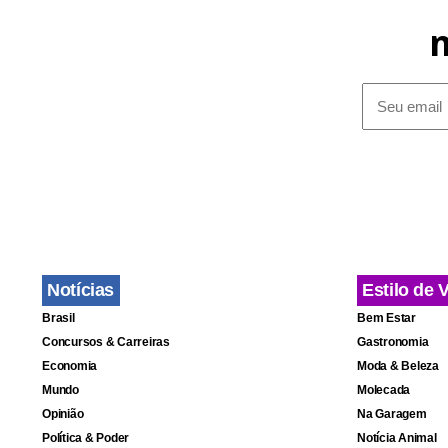
À época, pol
poderosas d
foram acusa
Michelini, t
influência p
terem sido 
Notícias
Estilo de 
Brasil
Bem Estar
A morte de A
Concursos & Carreiras
Gastronomia
Economia
Moda & Beleza
contra crian
Mundo
Molecada
combate a es
Opinião
Na Garagem
Nacional de
Política & Poder
Notícia Animal