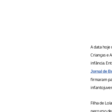
A data hoje
Crianças e 
infância. En
Jornal de Br
firmaram par
infantojuven
Filha de Lol
percurso de 