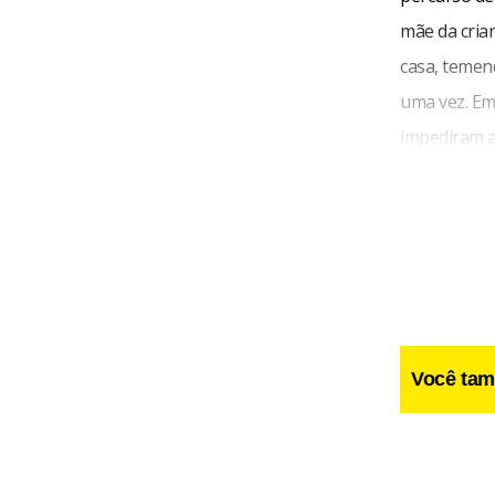
mãe da cria
casa, temend
uma vez. Em
impediram a
Você tam