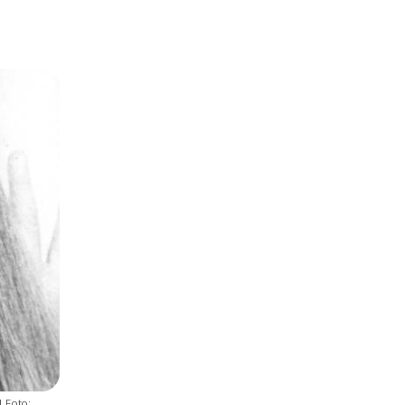
m
| Foto: