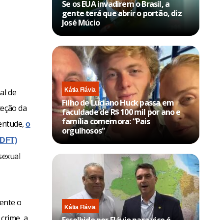
Se os EUA invadirem o Brasil, a
gente terá que abrir o portão, diz
José Múcio
Kátia Flávia
al de
Filho de Luciano Huck passa em
teção da
faculdade de R$ 100 mil por ano e
família comemora: “Pais
ventude,
o
orgulhosos”
PDFT)
sexual
mente o
Kátia Flávia
 crime, a