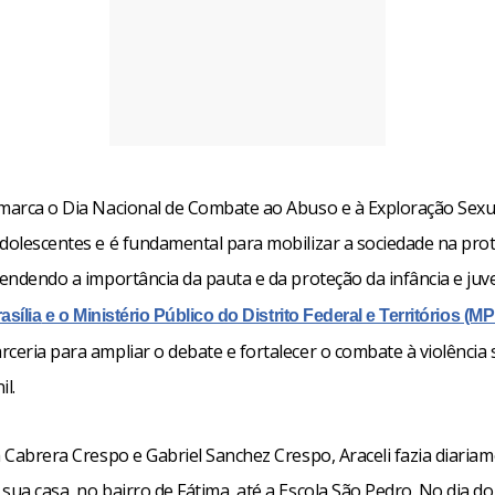
 marca o Dia Nacional de Combate ao Abuso e à Exploração Sexu
Adolescentes e é fundamental para mobilizar a sociedade na pro
tendendo a importância da pauta e da proteção da infância e ju
asília
e o
Ministério Público do Distrito Federal e Territórios (M
ceria para ampliar o debate e fortalecer o combate à violência 
il.
a Cabrera Crespo e Gabriel Sanchez Crespo, Araceli fazia diaria
sua casa, no bairro de Fátima, até a Escola São Pedro. No dia do