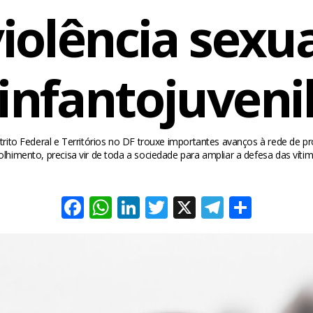
iolência sexu
infantojuveni
trito Federal e Territórios no DF trouxe importantes avanços à rede de p
olhimento, precisa vir de toda a sociedade para ampliar a defesa das vítim
Facebook
WhatsApp
LinkedIn
Twitter
X
Telegra
Share