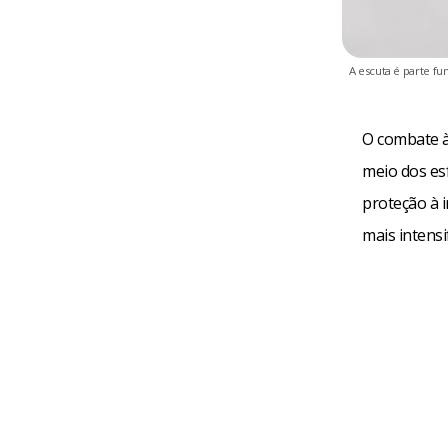
A escuta é parte f
O combate à
meio dos esf
proteção à i
mais intensi