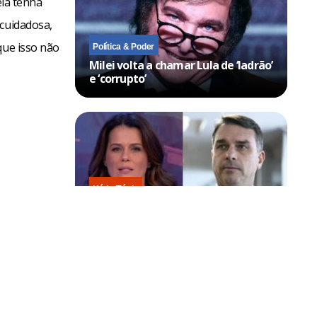
ela tenha
 cuidadosa,
que isso não
Política & Poder
Milei volta a chamar Lula de ‘ladrão’
e ‘corrupto’
Kátia Flávia
Flávio Bolsonaro tenta cortar
jornalista e leva invertida ao vivo
na Band