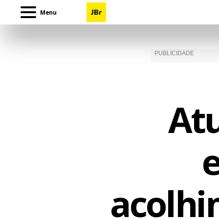
Menu
Atu
e
acolhi