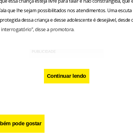
ue essa criança esteja livre para falar e não constrangida, que 
fala que lhe sejam possibilitados nos atendimentos. Uma escuta
protegida dessa criança e desse adolescente é desejável, desde 
interrogatório”, disse a promotora.
Continuar lendo
bém pode gostar