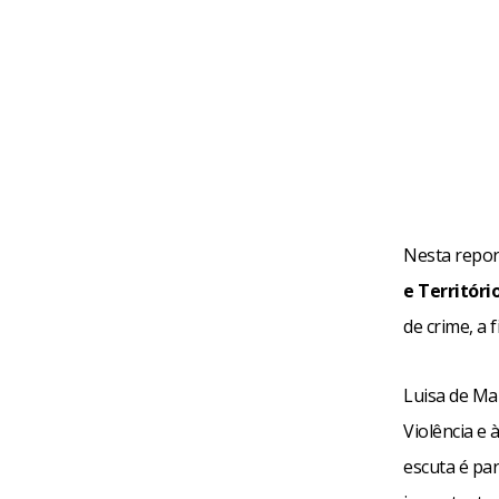
Nesta repo
e Territóri
de crime, a 
Luisa de Ma
Violência e 
escuta é par