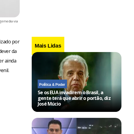
dgemedia via
lizado por
Mais Lidas
dever da
er ainda
enil.
Política & Poder
Se os EUA invadirem o Brasil, a
gente terá que abrir o portão, diz
José Múcio