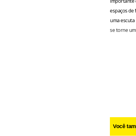
importante q
espaços de 
uma escuta 
se torne um 
Você tam