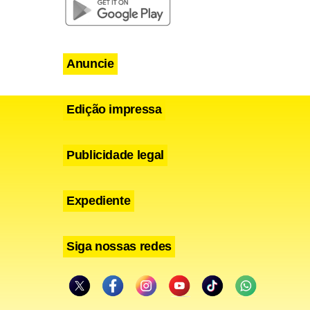
staca que a
emos
Anuncie
a o
MP
da
Edição impressa
al da
enta eficaz
Publicidade legal
 proteger”,
Expediente
Siga nossas redes