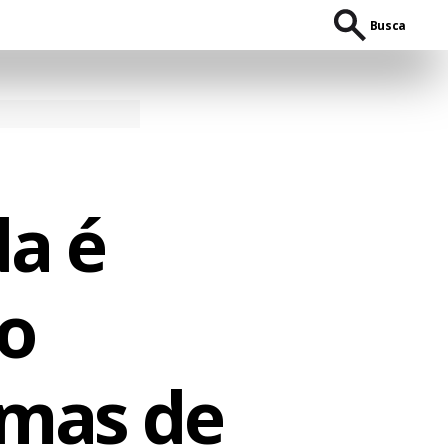
Busca
da é
 o
imas de