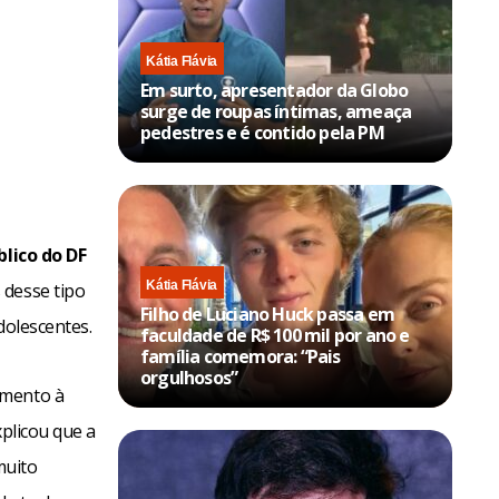
Kátia Flávia
Em surto, apresentador da Globo
surge de roupas íntimas, ameaça
pedestres e é contido pela PM
blico do DF
Kátia Flávia
 desse tipo
Filho de Luciano Huck passa em
dolescentes.
faculdade de R$ 100 mil por ano e
família comemora: “Pais
orgulhosos”
amento à
xplicou que a
muito