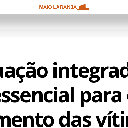
MAIO LARANJA
ação integra
ssencial para
mento das vít