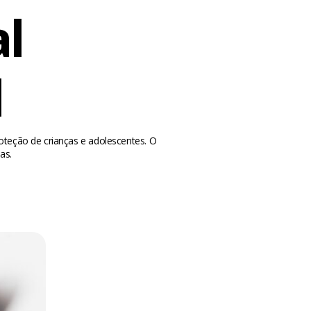
al
l
roteção de crianças e adolescentes. O
as.
m