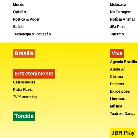
Mundo
Molecada
Opinião
Na Garagem
A promotora
Política & Poder
Notícia Animal
atuação do 
Saúde
JBr Pets
Tecnologia & Inovação
Turismo
investido na
conscientiza
Brasília
Viva
sociedade e
Agenda Brasília
Criança e d
Anote Aí
Entretenimento
para quem p
Cinema
Celebridades
Eventos
completa.
Kátia Flávia
Exposições
TV/ Streaming
Literatura
Música
Teatro e Dança
Torcida
JBR Play