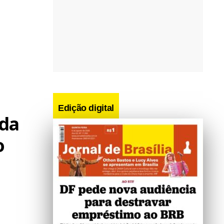
Edição digital
 da
o