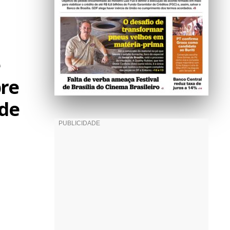
e
bre
 de