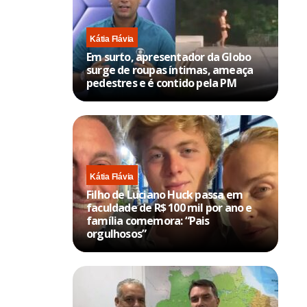
Kátia Flávia
Em surto, apresentador da Globo
surge de roupas íntimas, ameaça
pedestres e é contido pela PM
Kátia Flávia
Filho de Luciano Huck passa em
faculdade de R$ 100 mil por ano e
família comemora: “Pais
orgulhosos”