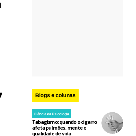
a
7
Blogs e colunas
Ciência da Psicologia
Tabagismo: quando o cigarro
afeta pulmões, mente e
qualidade de vida