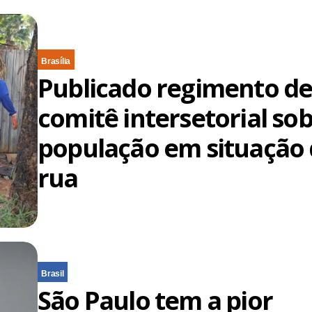
Brasília
Publicado regimento d
comitê intersetorial so
população em situação
rua
Brasil
São Paulo tem a pior