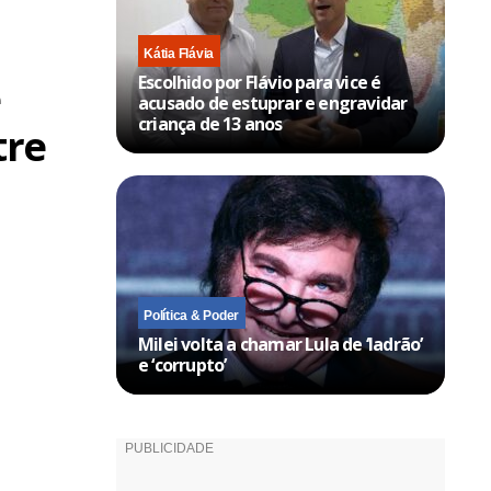
Kátia Flávia
Escolhido por Flávio para vice é
e
acusado de estuprar e engravidar
criança de 13 anos
tre
Política & Poder
Milei volta a chamar Lula de ‘ladrão’
e ‘corrupto’