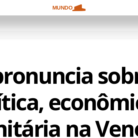
MUNDO
pronuncia sobr
ítica, econômi
tária na Ven