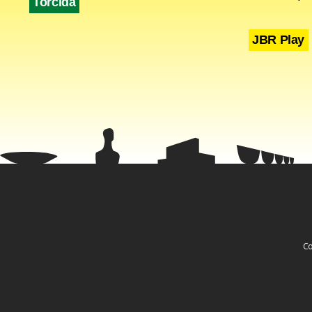
Torcida
JBR Play
Co