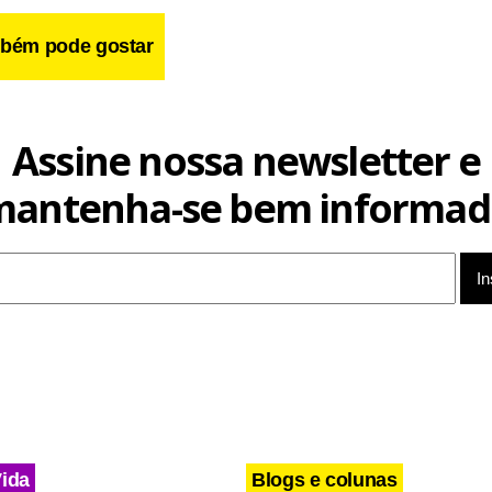
bém pode gostar
Assine nossa newsletter e
mantenha-se bem informad
nteúdo
Vida
Blogs e colunas