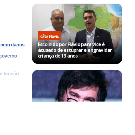
Kátia Flávia
Escolhido por Flávio para vice é
es nem danos
acusado de estuprar e engravidar
criança de 13 anos
o governo
ir tensão
o de
Política & Poder
zadoras. A
Milei volta a chamar Lula de ‘ladrão’
e ‘corrupto’
z o G7.