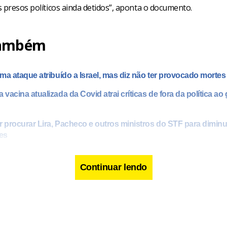
 presos políticos ainda detidos”, aponta o documento.
também
irma ataque atribuído a Israel, mas diz não ter provocado mort
 vacina atualizada da Covid atrai críticas de fora da política a
r procurar Lira, Pacheco e outros ministros do STF para diminu
es
Continuar lendo
os de perto a evolução entre a Venezuela e a Guiana na regiã
exigimos que a Venezuela se abstenha de iniciativas desestabili
 ser resolvida em conformidade com o direito internacional”, di