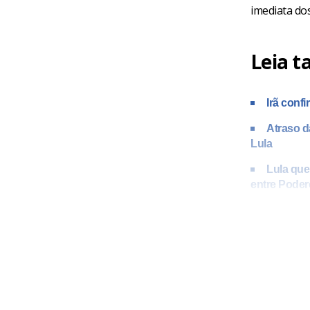
imediata dos
Leia 
Irã conf
Atraso da
Lula
Lula que
entre Poder
“Acompanham
Essequibo e 
questão deve