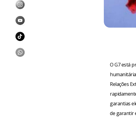
O G7 está p
humanitária
Relações Ex
rapidamente
garantias el
de garantir e