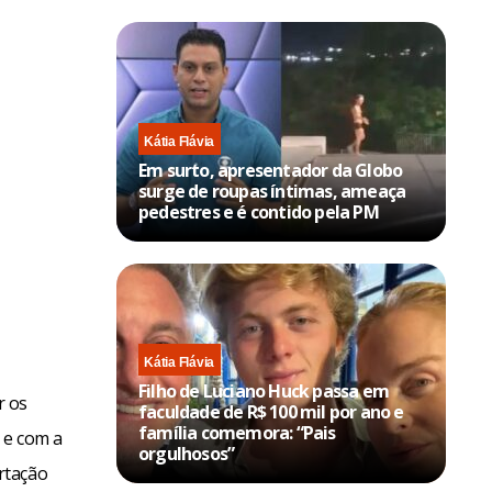
Kátia Flávia
Em surto, apresentador da Globo
surge de roupas íntimas, ameaça
pedestres e é contido pela PM
Kátia Flávia
Filho de Luciano Huck passa em
r os
faculdade de R$ 100 mil por ano e
família comemora: “Pais
 e com a
orgulhosos”
rtação