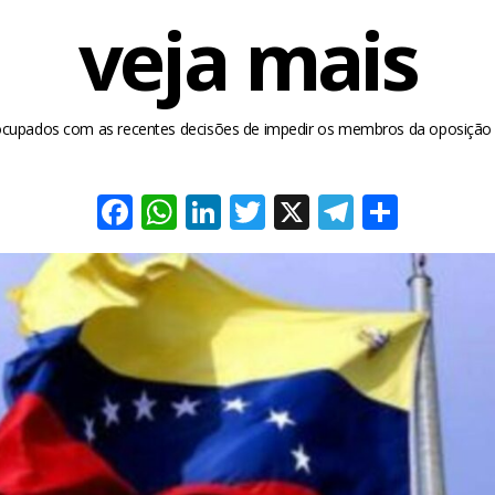
veja mais
upados com as recentes decisões de impedir os membros da oposição d
Facebook
WhatsApp
LinkedIn
Twitter
X
Telegra
Share