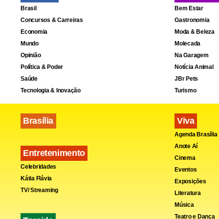
Fa
Brasil
Bem Estar
Concursos & Carreiras
Gastronomia
Economia
Moda & Beleza
Mundo
Molecada
Opinião
Na Garagem
Política & Poder
Notícia Animal
Saúde
JBr Pets
Tecnologia & Inovação
Turismo
Brasília
Viva
Agenda Brasília
Anote Aí
Entretenimento
Cinema
Celebridades
Eventos
Kátia Flávia
Exposições
TV/ Streaming
Literatura
Música
Teatro e Dança