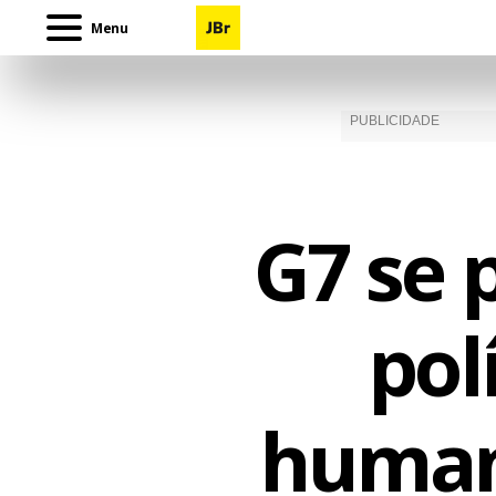
Menu
G7 se 
pol
humani