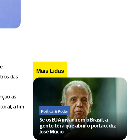
 e
Mais Lidas
tros das
nção às
toral, a fim
Política & Poder
Se os EUA invadirem o Brasil, a
gente terá que abrir o portão, diz
José Múcio