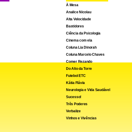
cebook
WhatsApp
LinkedIn
Twitter
X
Telegram
Share
À Mesa
Analice Nicolau
Alta Velocidade
Bastidores
Ciência da Psicologia
Cinema com ela
Coluna Lia Dinorah
Coluna Marcelo Chaves
Comer Rezando
Do Alto da Torre
Futebol ETC
Kátia Flávia
Neurologia e Vida Saudável
Sucesso!
Três Poderes
Verbalize
Vinhos e Vivências