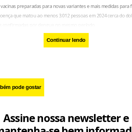
 vacinas preparadas para novas variantes e mais medidas para f
oença que matou ao menos 3.012 pessoas em 2024 cerca do do
s confirmadas por dengue no mesmo período.
Continuar lendo
bém pode gostar
Assine nossa newsletter e
mantenha-se bem informad