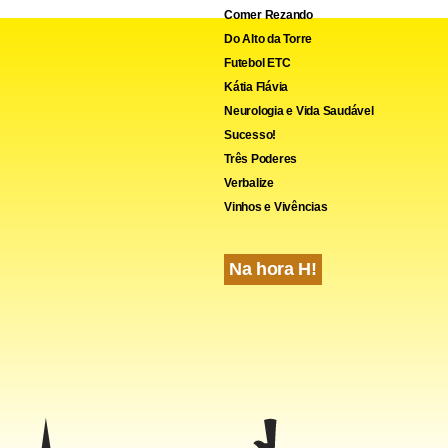
Comer Rezando
Do Alto da Torre
Futebol ETC
Kátia Flávia
Neurologia e Vida Saudável
Sucesso!
Três Poderes
Verbalize
Vinhos e Vivências
Na hora H!
egacionista de Jair Bolsonaro (PL) na pandemia e o desdém do e
pelas vacinas foram fortemente explorados por Lula na campanh