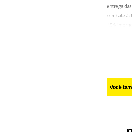
entrega das
combate à d
1.544 morte
Você tam