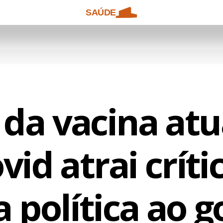
SAÚDE
 da vacina atu
vid atrai críti
a política ao 