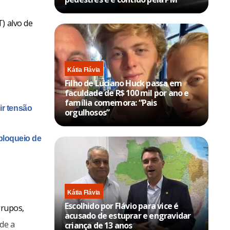
) alvo de
Kátia Flávia
Filho de Luciano Huck passa em
faculdade de R$ 100 mil por ano e
família comemora: “Pais
ir tensão
orgulhosos”
bloqueio de
Kátia Flávia
Escolhido por Flávio para vice é
grupos,
acusado de estuprar e engravidar
de a
criança de 13 anos