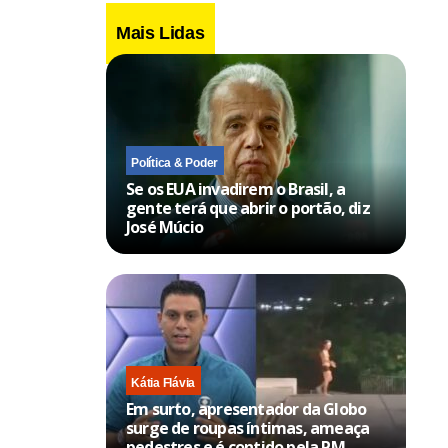
Mais Lidas
Política & Poder
Se os EUA invadirem o Brasil, a
gente terá que abrir o portão, diz
José Múcio
Kátia Flávia
Em surto, apresentador da Globo
surge de roupas íntimas, ameaça
pedestres e é contido pela PM