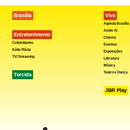
Brasília
Viva
Agenda Brasília
Anote Aí
Entretenimento
Cinema
Celebridades
Eventos
Kátia Flávia
Exposições
TV/ Streaming
Literatura
Música
Teatro e Dança
Torcida
JBR Play
A conduta n
presidente 