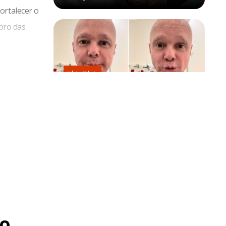
ortalecer o
bro das
Kátia Flávia
Em tratamento contra câncer raro,
Netinho sofre queda no banheiro
após sessão de quimio
o