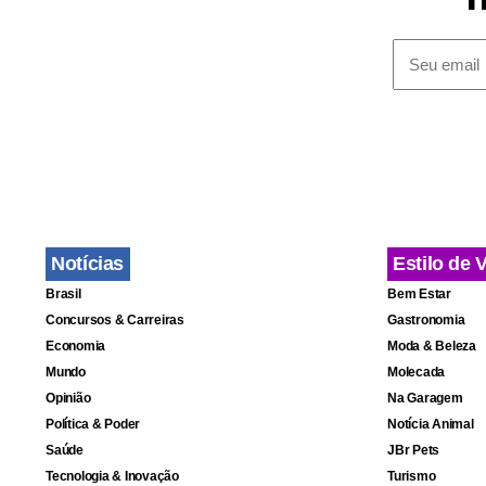
“É inadmiss
mundialment
pauta”, afi
o combate a
Procurada ne
Notícias
Estilo de 
da semana, 
Brasil
Bem Estar
Concursos & Carreiras
Gastronomia
afirma que f
Economia
Moda & Beleza
Mundo
Molecada
O documento
Opinião
Na Garagem
Política & Poder
Notícia Animal
carta após o
Saúde
JBr Pets
Tecnologia & Inovação
Turismo