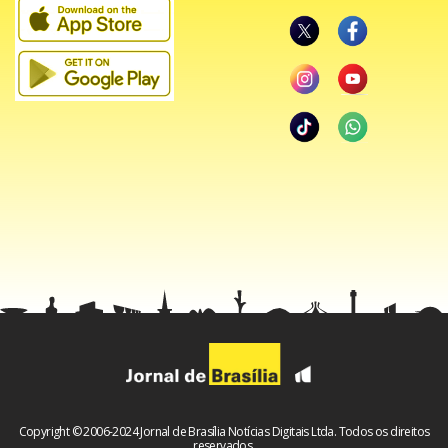
A ocorrência foi registrada na 20ª Delegacia de Polícia
(Gama).
Copyright © 2006-2024 Jornal de Brasília Notícias Digitais Ltda. Todos os direitos
reservados.