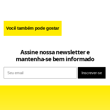
Você também pode gostar
Assine nossa newsletter e
mantenha-se bem informado
A presidente da Asphor diz que vive e vê o sofrimento
desses produtores diariamente. “Eles estavam perdidos.
Não tinham espaço próprio para a venda; não podiam
vender os morangos na frente de outras bancas. Era uma
situação muito complicada”, explicou.