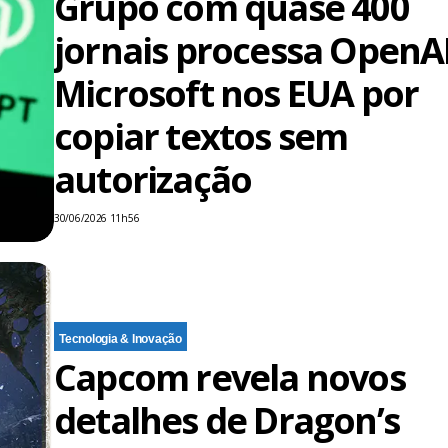
Grupo com quase 400
jornais processa OpenAI
Microsoft nos EUA por
copiar textos sem
autorização
30/06/2026 11h56
Tecnologia & Inovação
Capcom revela novos
detalhes de Dragon’s