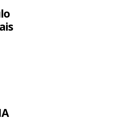
ulo
ais
IA