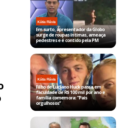
Kátia Flávia
Em surto, apresentador da Globo
surge de roupas íntimas, ameaça
pedestres e é contido pela PM
Kátia Flávia
o
Filho de Luciano Huck passa em
faculdade de R$ 100 mil por ano e
o
família comemora: “Pais
orgulhosos”