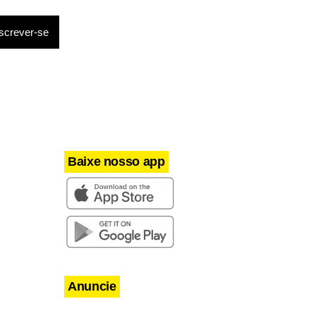
ue o
iro:
is barato,
Baixe nosso app
Anuncie