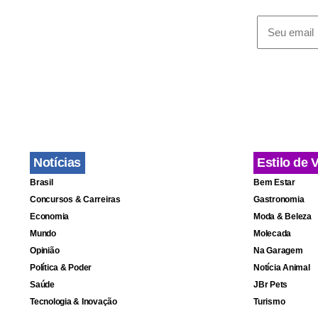
importante e
O ministro C
governo esc
estamos esc
redução do p
Notícias
Estilo de 
Brasil
Bem Estar
Concursos & Carreiras
Gastronomia
Economia
Moda & Beleza
Mundo
Molecada
Opinião
Na Garagem
Política & Poder
Notícia Animal
Saúde
JBr Pets
Tecnologia & Inovação
Turismo