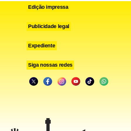
Edição impressa
Publicidade legal
Expediente
 registrada
Siga nossas redes
ar os feitos
 como Itaú,
correu em
 há tempos