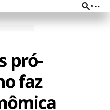
Busca
s pró-
o faz
onômica