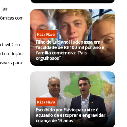
Jair
nômicas com
Kátia Flávia
Filho de Luciano Huck passa em
Civil, Ciro
faculdade de R$ 100 mil por ano e
família comemora: “Pais
nda redução
orgulhosos”
síveis para
Kátia Flávia
Escolhido por Flávio para vice é
acusado de estuprar e engravidar
criança de 13 anos