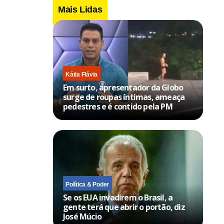
Mais Lidas
Kátia Flávia
Em surto, apresentador da Globo
surge de roupas íntimas, ameaça
pedestres e é contido pela PM
Política & Poder
Se os EUA invadirem o Brasil, a
gente terá que abrir o portão, diz
José Múcio