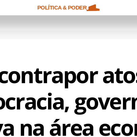
POLÍTICA & PODER
contrapor ato
cracia, govern
va na área ec