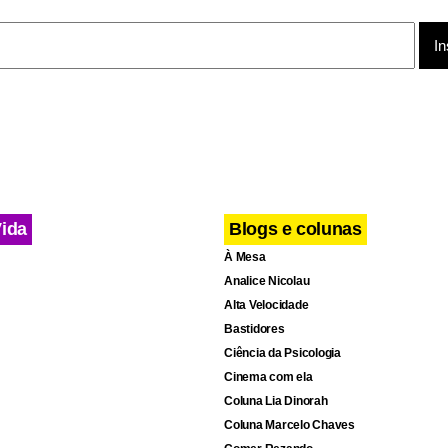
m prol do Brasil e de grande relevância para o povo brasileiro”.
iro Nogueira (Casa Civil), por sua vez, foi mais incisivo e disse q
revia naquele momento uma outra carta. “Carta ao povo brasile
revendo a carta que muda o Brasil para melhor. Combustível ma
reço do diesel!”, disse.
Vida
Blogs e colunas
À Mesa
Analice Nicolau
Alta Velocidade
Bastidores
Ciência da Psicologia
Cinema com ela
Coluna Lia Dinorah
Coluna Marcelo Chaves