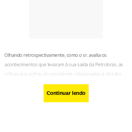
Olhando retrospectivamente, como o sr. avalia os
acontecimentos que levaram à sua saída da Petrobras, as
críticas que sofreu do presidente, relacionadas à alta dos
preços dos combustíveis, às demandas dos caminhoneiros
e até ao seu trabalho em home office?
Continuar lendo
Percebo que estava mesmo na hora de sair, porque, com o
Brasil com tanta incerteza política, com tanta instabilidade,
a presidência da Petrobras seria um lugar em que não me