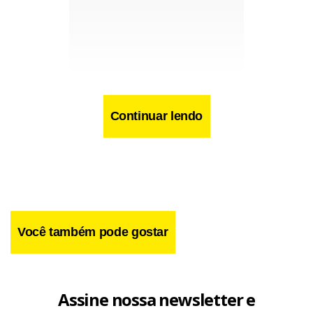
Continuar lendo
Você também pode gostar
Em seu voto, Toffoli propôs que a decisão do STF valesse a
partir do próximo exercício financeiro, ou seja, 2022.
Assine nossa newsletter e
Os governadores pretendem argumentar que essa