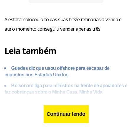
A estatal colocou oito das suas treze refinarias à venda e
até o momento conseguiu vender apenas três.
Leia também
Guedes diz que usou offshore para escapar de
impostos nos Estados Unidos
Bolsonaro liga para ministros na frente de apoiadores e
faz cobranças sobre o Minha Casa, Minha Vida
Senado aprova convite a Aras para que ele fale sobre
relatório da CPI da Pandemia
Continuar lendo
Segundo Luna, a refinaria de Mataripe, na Bahia, vendida