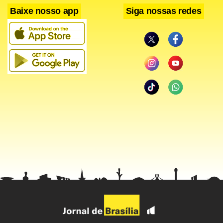
Baixe nosso app
Siga nossas redes
Reajustes
O presidente da Petrobras afirmou que a empresa está há
30 dias sem reajustar os combustíveis e que analisa se fará
um reajuste para baixo, mas que nada está decidido.
Durante a sessão na CAE, os senadores sugeriram a
criação de um fundo estabilizador para reduzir a
volatilidade do preço dos combustíveis no mercado
brasileiro, sugerindo o uso dos dividendos da empresa,
enquanto outros parlamentares defendem a taxação das
exportações do petróleo.