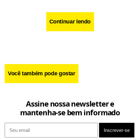
Continuar lendo
Você também pode gostar
Segundo a PM, policiais do Bope (Batalhão de Operações
Assine nossa newsletter e
Especiais da PM do Rio) efetuaram a ação no domingo (21),
mantenha-se bem informado
após receberem informações de que uma das pessoas que
atacaram o agente estaria ferida na região. O sargento foi
morto a tiros no sábado em um patrulhamento.