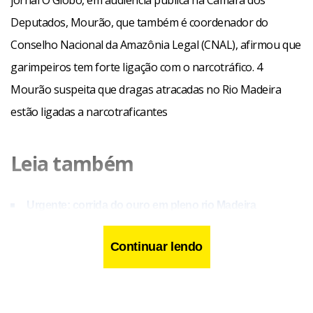
Deputados, Mourão, que também é coordenador do
Conselho Nacional da Amazônia Legal (CNAL), afirmou que
garimpeiros tem forte ligação com o narcotráfico. 4
Mourão suspeita que dragas atracadas no Rio Madeira
estão ligadas a narcotraficantes
Leia também
Urgente: corrida do ouro em pleno rio Madeira
Ibama apreende agrotóxicos falsificados e produto
Continuar lendo
reagentes
Laudo conclui que não há indícios de facadas em
mortos após ação policial em São Gonçalo