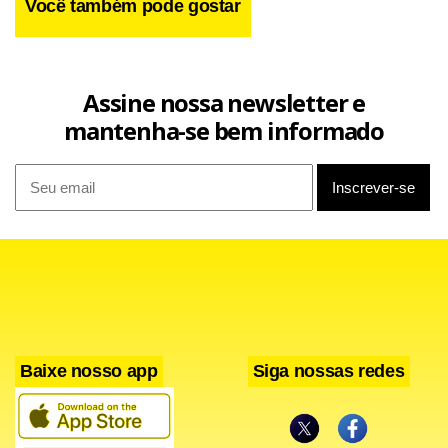
Você também pode gostar
Assine nossa newsletter e
mantenha-se bem informado
Se arrastando pelo chão, o policial descobriu que a fumaça
vinha de uma panela esquecida no fogão. Após desligar o
Baixe nosso app
Siga nossas redes
fogão, ele ouviu alguém tossir dentro do local.