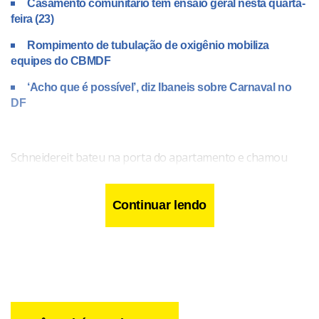
Casamento comunitário tem ensaio geral nesta quarta-
feira (23)
Rompimento de tubulação de oxigênio mobiliza
equipes do CBMDF
‘Acho que é possível’, diz Ibaneis sobre Carnaval no
DF
Schneidereit bateu na porta do apartamento e chamou
para ver se alguém respondia. Sem resposta e preocupado
que alguém poderia estar desmaiado na residência, ele
Continuar lendo
forçou a fechadura e abriu a porta.