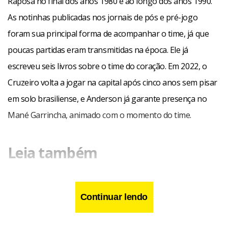
Raposa no final dos anos 1980 e ao longo dos anos 1990.
As notinhas publicadas nos jornais de pós e pré-jogo
foram sua principal forma de acompanhar o time, já que
poucas partidas eram transmitidas na época. Ele já
escreveu seis livros sobre o time do coração. Em 2022, o
Cruzeiro volta a jogar na capital após cinco anos sem pisar
em solo brasiliense, e Anderson já garante presença no
Mané Garrincha, animado com o momento do time.
Leia também
Cresspom se prepara para defender hegemonia no
Candangão Feminino
Continuar lendo
Palmeiras e Athletico terá transmissão em TV aberta