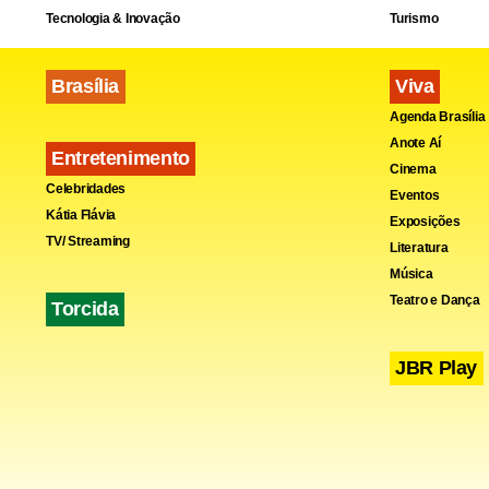
Tecnologia & Inovação
Turismo
Brasília
Viva
Agenda Brasília
Anote Aí
Entretenimento
Cinema
Celebridades
Eventos
Kátia Flávia
Exposições
TV/ Streaming
Literatura
Música
Teatro e Dança
Torcida
JBR Play