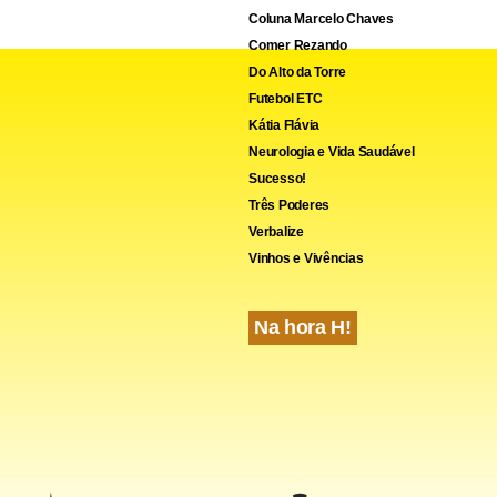
Coluna Marcelo Chaves
Comer Rezando
Do Alto da Torre
Futebol ETC
Kátia Flávia
Neurologia e Vida Saudável
Sucesso!
Três Poderes
Verbalize
Vinhos e Vivências
Na hora H!