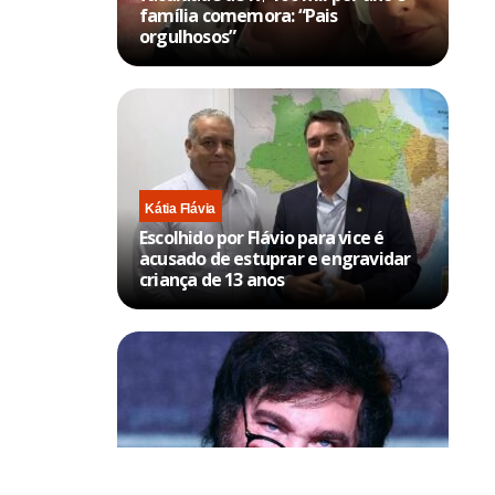
família comemora: “Pais
orgulhosos”
Kátia Flávia
Escolhido por Flávio para vice é
acusado de estuprar e engravidar
criança de 13 anos
Política & Poder