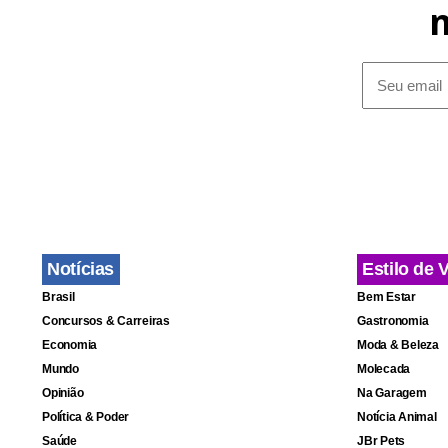
Notícias
Estilo de 
Brasil
Bem Estar
Concursos & Carreiras
Gastronomia
Economia
Moda & Beleza
Mundo
Molecada
Opinião
Na Garagem
Política & Poder
Notícia Animal
Saúde
JBr Pets