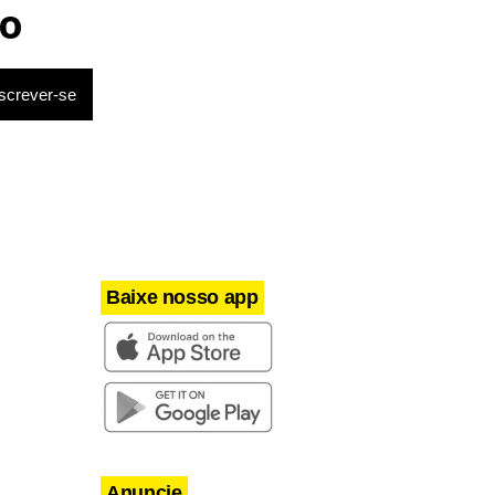
Milei volta a chamar Lula de ‘ladrão’
o
e ‘corrupto’
Baixe nosso app
Anuncie