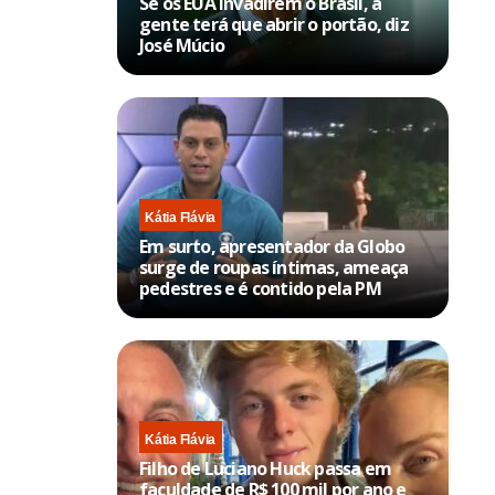
Se os EUA invadirem o Brasil, a
gente terá que abrir o portão, diz
José Múcio
Kátia Flávia
Em surto, apresentador da Globo
surge de roupas íntimas, ameaça
pedestres e é contido pela PM
Kátia Flávia
Filho de Luciano Huck passa em
faculdade de R$ 100 mil por ano e