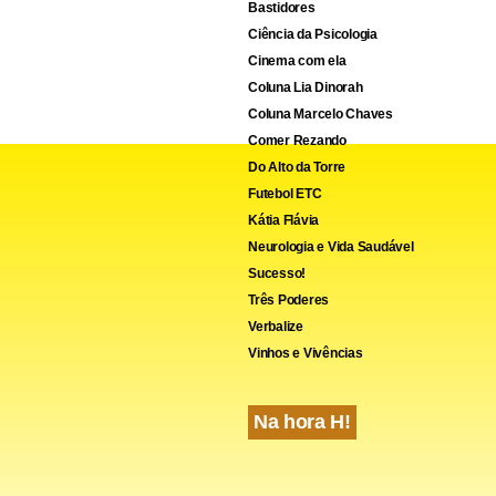
Bastidores
Ciência da Psicologia
Cinema com ela
Coluna Lia Dinorah
Coluna Marcelo Chaves
Comer Rezando
Do Alto da Torre
Futebol ETC
Kátia Flávia
Neurologia e Vida Saudável
Sucesso!
Três Poderes
Verbalize
Vinhos e Vivências
Na hora H!