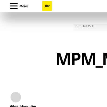
Menu
MPM_M
Gilmar Magalhães