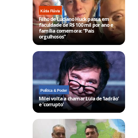
Kátia Flávia
Filho de Luciano Huck passa em
faculdade de R$ 100 mil por ano e
família comemora: “Pais
orgulhosos”
Política & Poder
Milei volta a chamar Lula de ‘ladrão’
e ‘corrupto’