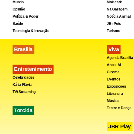
Mundo
Molecada
Opinião
Na Garagem
Política & Poder
Notícia Animal
Saúde
JBr Pets
Tecnologia & Inovação
Turismo
Brasília
Viva
Agenda Brasília
Anote Aí
Entretenimento
Cinema
Celebridades
Eventos
Kátia Flávia
Exposições
TV/ Streaming
Literatura
Música
Teatro e Dança
Torcida
JBR Play