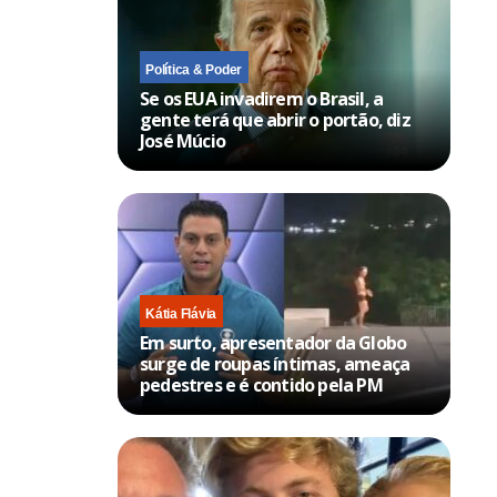
Política & Poder
Se os EUA invadirem o Brasil, a
gente terá que abrir o portão, diz
José Múcio
Kátia Flávia
Em surto, apresentador da Globo
surge de roupas íntimas, ameaça
pedestres e é contido pela PM