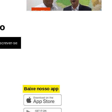
Kátia Flávia
Escolhido por Flávio para vice é
acusado de estuprar e engravidar
o
criança de 13 anos
Baixe nosso app