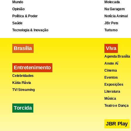
Mundo
Molecada
Opinião
Na Garagem
Política & Poder
Notícia Animal
Saúde
JBr Pets
Tecnologia & Inovação
Turismo
Brasília
Viva
Agenda Brasília
Anote Aí
Entretenimento
Cinema
Celebridades
Eventos
Kátia Flávia
Exposições
TV/ Streaming
Literatura
Música
Teatro e Dança
Torcida
JBR Play