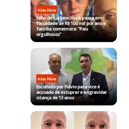
Kátia Flávia
Filho de Luciano Huck passa em
faculdade de R$ 100 mil por ano e
família comemora: “Pais
orgulhosos”
Kátia Flávia
Escolhido por Flávio para vice é
acusado de estuprar e engravidar
criança de 13 anos