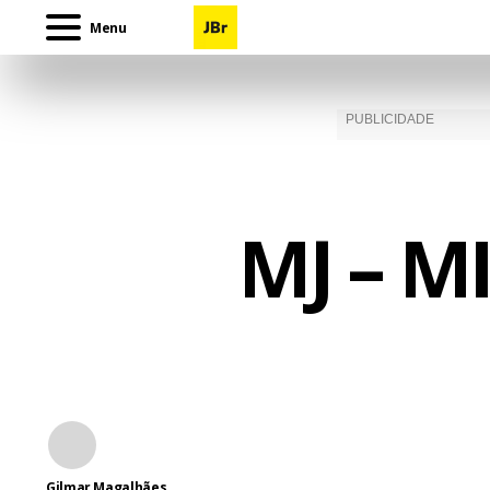
Menu
MJ – M
Gilmar Magalhães