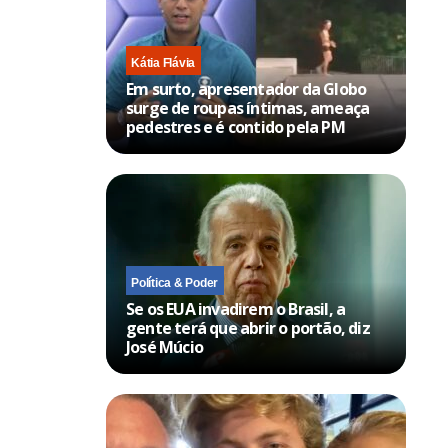
Kátia Flávia
Em surto, apresentador da Globo
surge de roupas íntimas, ameaça
pedestres e é contido pela PM
Política & Poder
Se os EUA invadirem o Brasil, a
gente terá que abrir o portão, diz
José Múcio