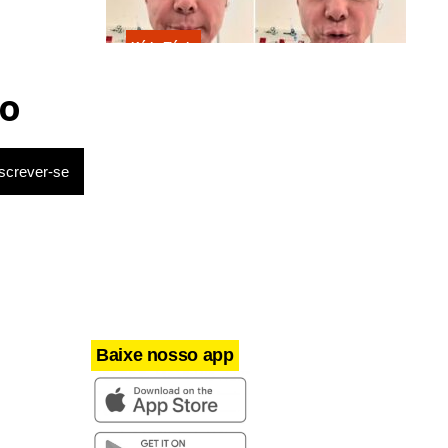
Kátia Flávia
Em tratamento contra câncer raro,
Netinho sofre queda no banheiro
o
após sessão de quimio
Baixe nosso app