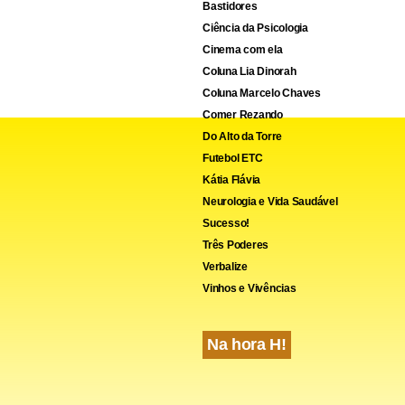
Bastidores
Ciência da Psicologia
Cinema com ela
Coluna Lia Dinorah
Coluna Marcelo Chaves
Comer Rezando
Do Alto da Torre
Futebol ETC
Kátia Flávia
Neurologia e Vida Saudável
Sucesso!
Três Poderes
Verbalize
Vinhos e Vivências
Na hora H!