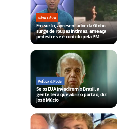
Kátia Flávia
Em surto, apresentador da Globo
surge de roupas íntimas, ameaça
pedestres e é contido pela PM
Política & Poder
Se os EUA invadirem o Brasil, a
gente terá que abrir o portão, diz
José Múcio