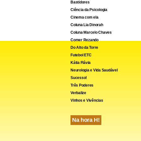
Bastidores
Ciência da Psicologia
Cinema com ela
Coluna Lia Dinorah
Coluna Marcelo Chaves
Comer Rezando
Do Alto da Torre
Futebol ETC
Kátia Flávia
Neurologia e Vida Saudável
Sucesso!
Três Poderes
Verbalize
Vinhos e Vivências
Na hora H!