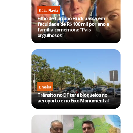
Kátia Flávia
Filho de Luciano Huck passa em
faculdade de R$ 100 mil por ano e
família comemora: “Pais
orgulhosos”
Brasília
Trânsito no DF terá bloqueios no
aeroporto e no Eixo Monumental