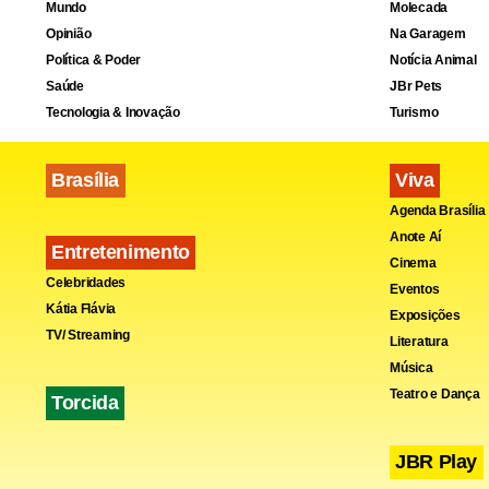
Mundo
Molecada
Opinião
Na Garagem
Política & Poder
Notícia Animal
Saúde
JBr Pets
Tecnologia & Inovação
Turismo
Brasília
Viva
Agenda Brasília
Anote Aí
Entretenimento
Cinema
Celebridades
Eventos
Kátia Flávia
Exposições
TV/ Streaming
Literatura
Música
Teatro e Dança
Torcida
JBR Play