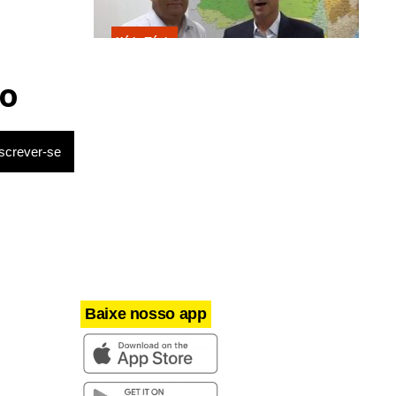
Kátia Flávia
Escolhido por Flávio para vice é
acusado de estuprar e engravidar
o
criança de 13 anos
Baixe nosso app