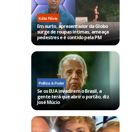
Kátia Flávia
Em surto, apresentador da Globo
surge de roupas íntimas, ameaça
pedestres e é contido pela PM
Política & Poder
Se os EUA invadirem o Brasil, a
gente terá que abrir o portão, diz
José Múcio