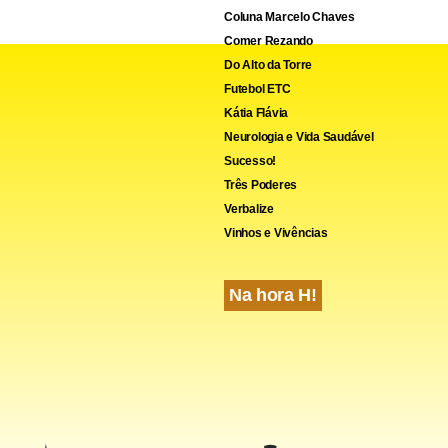
Coluna Marcelo Chaves
Comer Rezando
Do Alto da Torre
Futebol ETC
Kátia Flávia
Neurologia e Vida Saudável
Sucesso!
Três Poderes
Verbalize
Vinhos e Vivências
Na hora H!