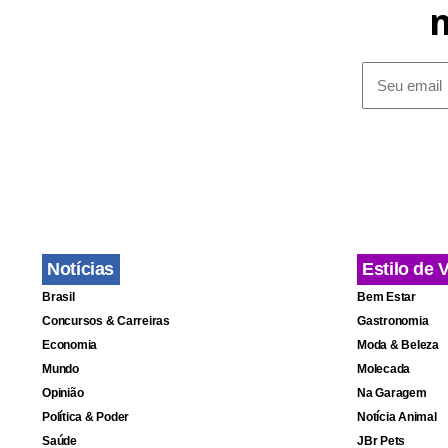
Notícias
Estilo de 
Brasil
Bem Estar
Concursos & Carreiras
Gastronomia
Economia
Moda & Beleza
Mundo
Molecada
Opinião
Na Garagem
Política & Poder
Notícia Animal
Saúde
JBr Pets