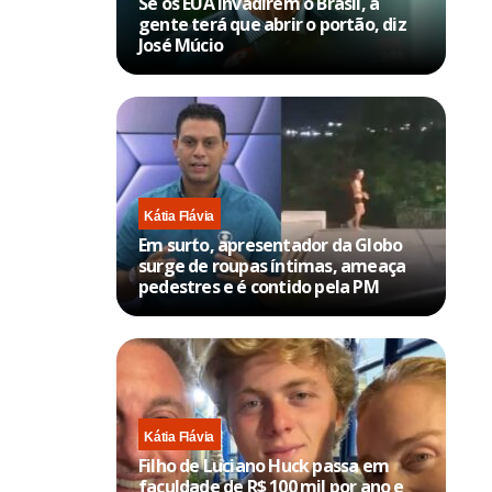
Se os EUA invadirem o Brasil, a
gente terá que abrir o portão, diz
José Múcio
Kátia Flávia
Em surto, apresentador da Globo
surge de roupas íntimas, ameaça
pedestres e é contido pela PM
Kátia Flávia
Filho de Luciano Huck passa em
faculdade de R$ 100 mil por ano e