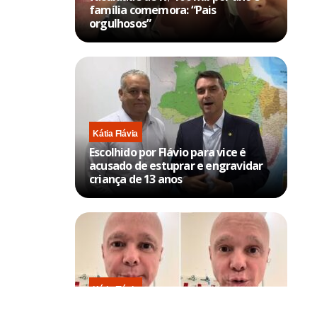
família comemora: “Pais
orgulhosos”
Kátia Flávia
Escolhido por Flávio para vice é
acusado de estuprar e engravidar
criança de 13 anos
Kátia Flávia
Em tratamento contra câncer raro,