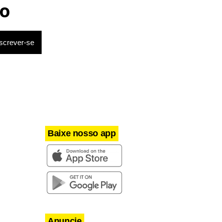
Netinho sofre queda no banheiro
o
após sessão de quimio
Baixe nosso app
Anuncie