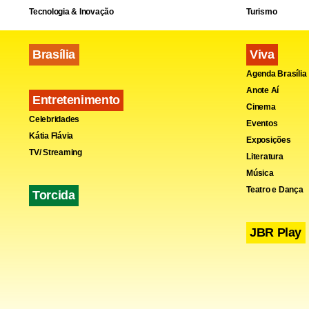
Tecnologia & Inovação
Turismo
Brasília
Viva
Agenda Brasília
Anote Aí
Entretenimento
Cinema
Celebridades
Eventos
Kátia Flávia
Exposições
TV/ Streaming
Literatura
Música
Teatro e Dança
Torcida
JBR Play