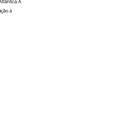
lântica. A
ação à