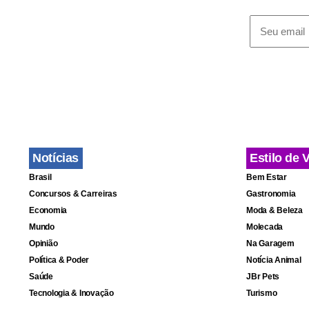
Notícias
Estilo de 
Brasil
Bem Estar
Concursos & Carreiras
Gastronomia
Economia
Moda & Beleza
Mundo
Molecada
Opinião
Na Garagem
Política & Poder
Notícia Animal
Saúde
JBr Pets
Tecnologia & Inovação
Turismo