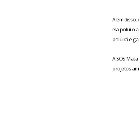
Além disso, 
ela polui o
poluirá e ga
A SOS Mata A
projetos am