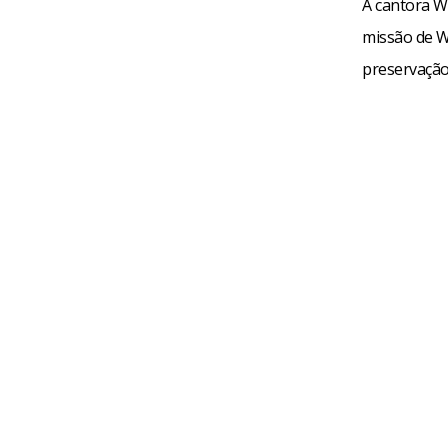
A cantora W
missão de W
preservação