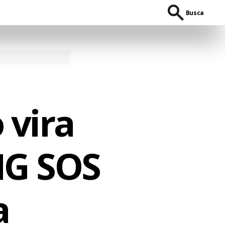
Busca
vira
NG SOS
a