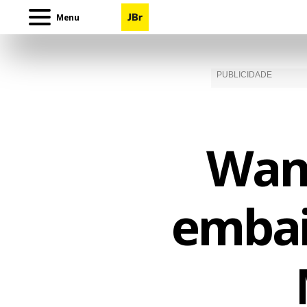
Menu
Wan
embai