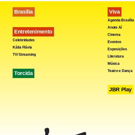
Brasília
Viva
Agenda Brasília
Anote Aí
Entretenimento
Cinema
Celebridades
Eventos
Kátia Flávia
Exposições
TV/ Streaming
Literatura
Música
Teatro e Dança
Torcida
JBR Play