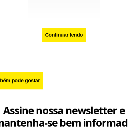
Continuar lendo
cebook
WhatsApp
LinkedIn
Twitter
X
Telegram
Share
bém pode gostar
Assine nossa newsletter e
mantenha-se bem informad