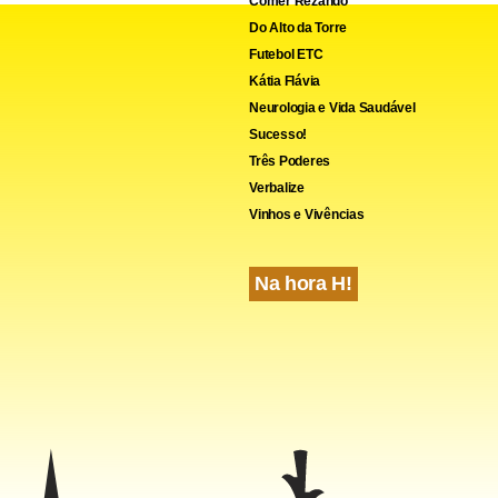
Comer Rezando
Do Alto da Torre
Futebol ETC
Kátia Flávia
Neurologia e Vida Saudável
Sucesso!
Três Poderes
Verbalize
Vinhos e Vivências
Na hora H!