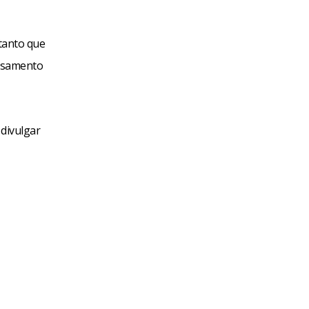
 tanto que
casamento
 divulgar