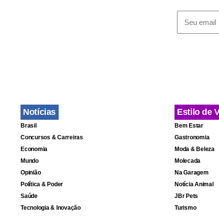
Notícias
Estilo de 
Brasil
Bem Estar
Concursos & Carreiras
Gastronomia
Economia
Moda & Beleza
Mundo
Molecada
Opinião
Na Garagem
Política & Poder
Notícia Animal
Saúde
JBr Pets
Tecnologia & Inovação
Turismo