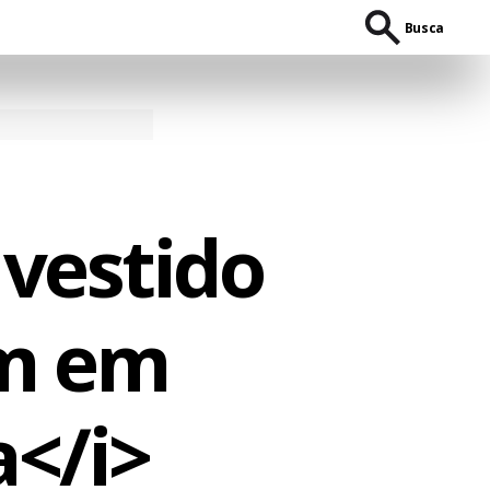
Busca
vestido
em em
a</i>