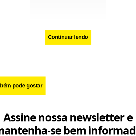
Continuar lendo
cebook
WhatsApp
LinkedIn
Twitter
X
Telegram
Share
bém pode gostar
Assine nossa newsletter e
mantenha-se bem informad