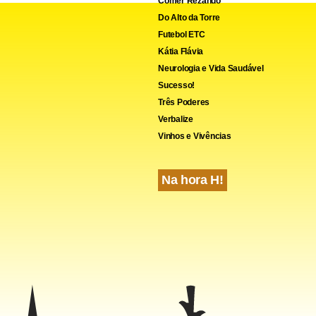
Comer Rezando
Do Alto da Torre
Futebol ETC
Kátia Flávia
Neurologia e Vida Saudável
Sucesso!
Três Poderes
Verbalize
Vinhos e Vivências
Na hora H!