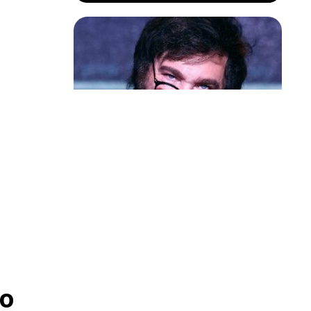
Política & Poder
Milei volta a chamar Lula de ‘ladrão’
e ‘corrupto’
o