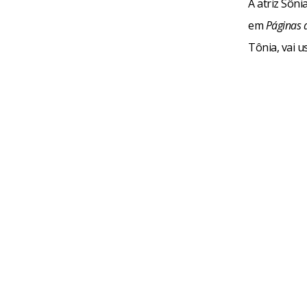
A atriz Sôni
em
Páginas 
Tônia, vai u