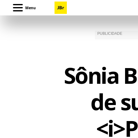
Menu
Sônia 
de s
<i>P