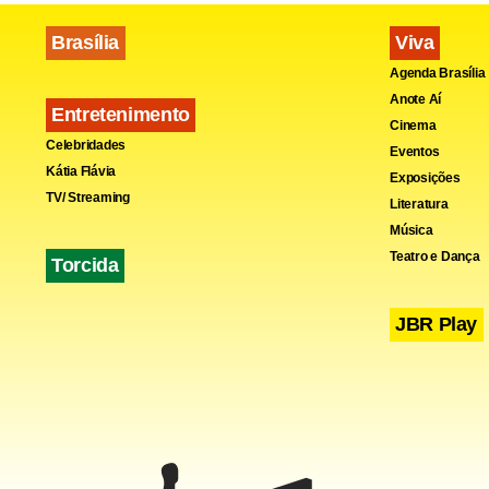
Brasília
Viva
Agenda Brasília
Anote Aí
Entretenimento
Cinema
Celebridades
Eventos
Kátia Flávia
Exposições
TV/ Streaming
Literatura
Música
Teatro e Dança
Torcida
JBR Play