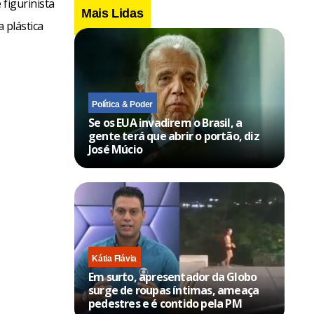
 figurinista
Mais Lidas
a plástica
Política & Poder
Se os EUA invadirem o Brasil, a
gente terá que abrir o portão, diz
José Múcio
Kátia Flávia
Em surto, apresentador da Globo
surge de roupas íntimas, ameaça
pedestres e é contido pela PM