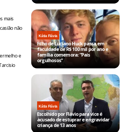
os mais
ocasião não
Kátia Flávia
Filho de Luciano Huck passa em
faculdade de R$ 100 mil por ano e
família comemora: “Pais
vermelho e
orgulhosos”
Tarcisio
Kátia Flávia
Escolhido por Flávio para vice é
acusado de estuprar e engravidar
criança de 13 anos