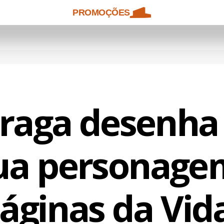
PROMOÇÕES
Braga desenha 
ua personag
áginas da Vid