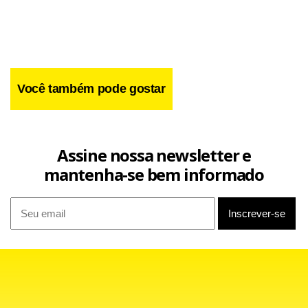
Facebook
WhatsApp
LinkedIn
Twitter
X
Telegram
Share
Você também pode gostar
Assine nossa newsletter e
mantenha-se bem informado