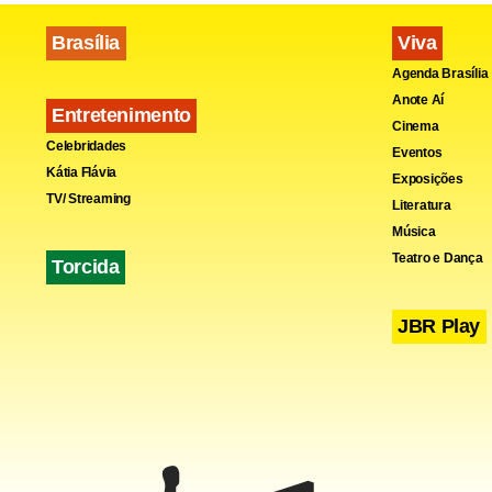
Brasília
Viva
Agenda Brasília
Anote Aí
Entretenimento
Cinema
Celebridades
Eventos
Kátia Flávia
Exposições
TV/ Streaming
Literatura
Música
Teatro e Dança
Torcida
JBR Play