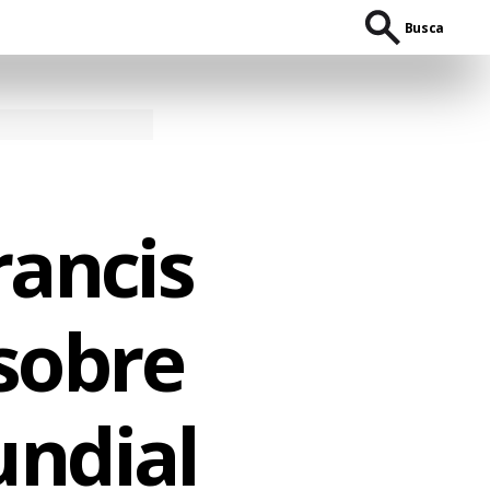
Busca
rancis
sobre
ndial