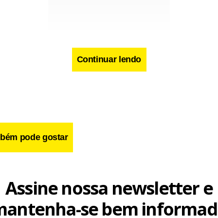
Continuar lendo
cebook
WhatsApp
LinkedIn
Twitter
X
Telegram
Share
bém pode gostar
Assine nossa newsletter e
mantenha-se bem informad