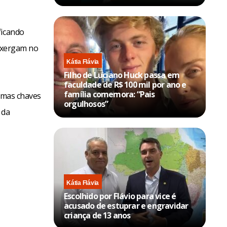
ficando
enxergam no
Kátia Flávia
Filho de Luciano Huck passa em
faculdade de R$ 100 mil por ano e
família comemora: “Pais
temas chaves
orgulhosos”
 da
Kátia Flávia
Escolhido por Flávio para vice é
acusado de estuprar e engravidar
criança de 13 anos