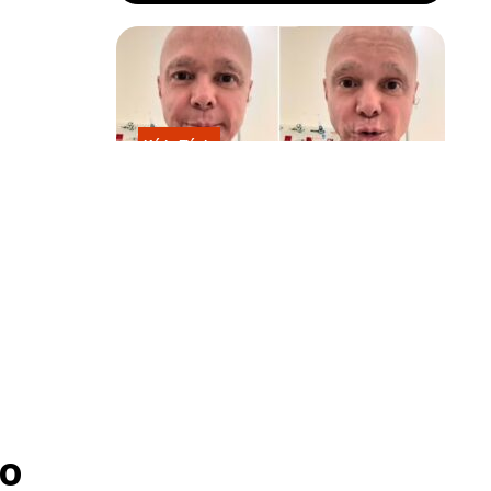
Kátia Flávia
Em tratamento contra câncer raro,
Netinho sofre queda no banheiro
após sessão de quimio
o