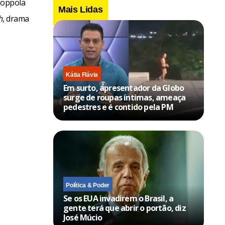
Coppola
Mais Lidas
h
, drama
Kátia Flávia
Em surto, apresentador da Globo
surge de roupas íntimas, ameaça
pedestres e é contido pela PM
Política & Poder
Se os EUA invadirem o Brasil, a
gente terá que abrir o portão, diz
José Múcio