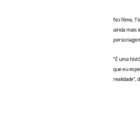
No filme, T
ainda mais i
personagem
"É uma histó
que eu espe
realidade", 