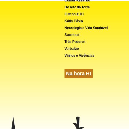
Comer Rezando
Do Alto da Torre
Futebol ETC
Kátia Flávia
Neurologia e Vida Saudável
Sucesso!
Três Poderes
Verbalize
Vinhos e Vivências
Na hora H!