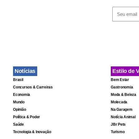
Notícias
Estilo de 
Brasil
Bem Estar
Concursos & Carreiras
Gastronomia
Economia
Moda & Beleza
Mundo
Molecada
Opinião
Na Garagem
Política & Poder
Notícia Animal
Saúde
JBr Pets
Tecnologia & Inovação
Turismo