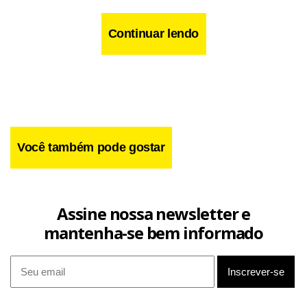
Família
no primeiro episódio do ano,
A Semana do Dia das
Mães
.
Continuar lendo
Você também pode gostar
Assine nossa newsletter e
mantenha-se bem informado