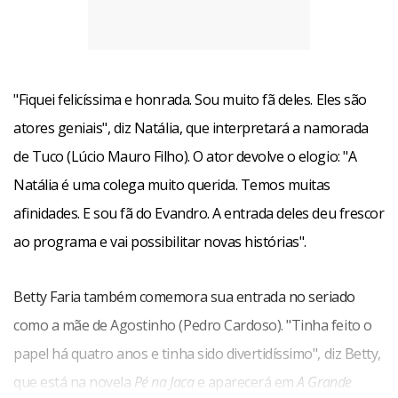
"Fiquei felicíssima e honrada. Sou muito fã deles. Eles são
atores geniais", diz Natália, que interpretará a namorada
de Tuco (Lúcio Mauro Filho). O ator devolve o elogio: "A
Natália é uma colega muito querida. Temos muitas
afinidades. E sou fã do Evandro. A entrada deles deu frescor
ao programa e vai possibilitar novas histórias".
Betty Faria também comemora sua entrada no seriado
como a mãe de Agostinho (Pedro Cardoso). "Tinha feito o
papel há quatro anos e tinha sido divertidíssimo", diz Betty,
que está na novela
Pé na Jaca
e aparecerá em
A Grande