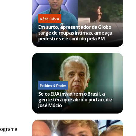
Kátia Flávia
Em surto, apresentador da Globo
surge de roupas íntimas, ameaça
pedestres e é contido pela PM
Política & Poder
Se os EUA invadirem o Brasil, a
gente terá que abrir o portão, diz
José Múcio
programa