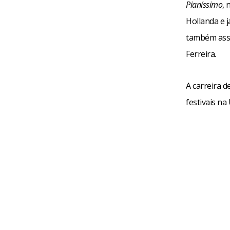
Pianíssimo
, 
Hollanda e 
também assi
Ferreira.
A carreira 
festivais na