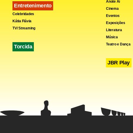
Anote Aí
Entretenimento
Cinema
Celebridades
Eventos
Kátia Flávia
Exposições
TV/ Streaming
Literatura
Música
Teatro e Dança
Torcida
JBR Play