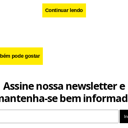
Continuar lendo
cebook
WhatsApp
LinkedIn
Twitter
X
Telegram
Share
bém pode gostar
Assine nossa newsletter e
mantenha-se bem informad