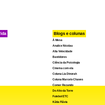
Vida
Blogs e colunas
À Mesa
Analice Nicolau
Alta Velocidade
Bastidores
Ciência da Psicologia
Cinema com ela
Coluna Lia Dinorah
Coluna Marcelo Chaves
Comer Rezando
Do Alto da Torre
Futebol ETC
Kátia Flávia