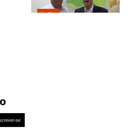
Kátia Flávia
Escolhido por Flávio para vice é
acusado de estuprar e engravidar
criança de 13 anos
o