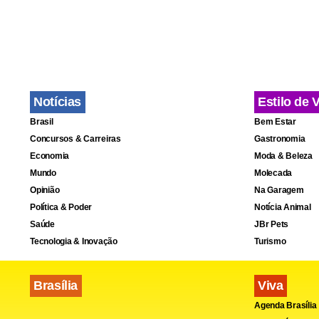
Notícias
Estilo de 
Brasil
Bem Estar
Concursos & Carreiras
Gastronomia
Economia
Moda & Beleza
Mundo
Molecada
Opinião
Na Garagem
Política & Poder
Notícia Animal
Saúde
JBr Pets
Tecnologia & Inovação
Turismo
Brasília
Viva
Agenda Brasília