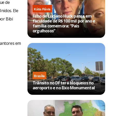
que de
Kátia Flávia
nidos. Ele
Filho de Luciano Huck passa em
or Bibi
faculdade de R$ 100 mil por ano e
família comemora: “Pais
orgulhosos”
cantores em
Brasília
Trânsito no DF terá bloqueios no
aeroporto e no Eixo Monumental