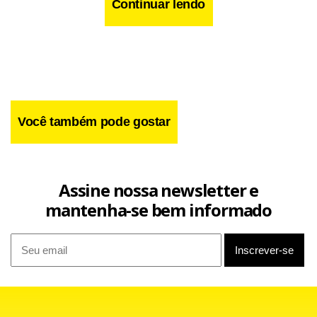
Continuar lendo
Facebook
WhatsApp
LinkedIn
Twitter
X
Telegram
Share
Você também pode gostar
Assine nossa newsletter e
mantenha-se bem informado