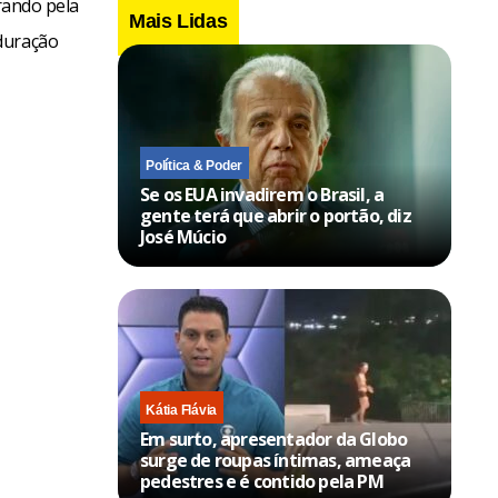
rando pela
Mais Lidas
 duração
Política & Poder
Se os EUA invadirem o Brasil, a
gente terá que abrir o portão, diz
José Múcio
Kátia Flávia
Em surto, apresentador da Globo
surge de roupas íntimas, ameaça
pedestres e é contido pela PM