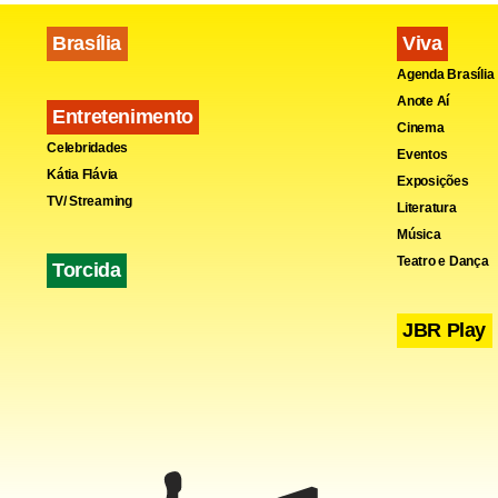
Brasília
Viva
Agenda Brasília
Anote Aí
Entretenimento
Cinema
Celebridades
Eventos
Kátia Flávia
Exposições
TV/ Streaming
Literatura
Música
Teatro e Dança
Torcida
JBR Play