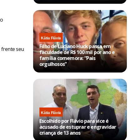
ão
Kátia Flávia
Filho de Luciano Huck passa em
 frente seu
faculdade de R$ 100 mil por ano e
família comemora: “Pais
orgulhosos”
Kátia Flávia
Escolhido por Flávio para vice é
acusado de estuprar e engravidar
criança de 13 anos