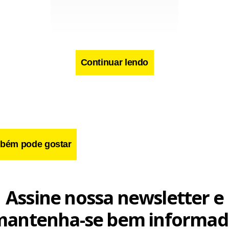
Continuar lendo
 da votação será anunciado no domingo, quando os participant
casa disputarão uma nova prova do líder e formarão novament
bém pode gostar
cebook
WhatsApp
LinkedIn
Twitter
X
Telegram
Share
Assine nossa newsletter e
mantenha-se bem informad