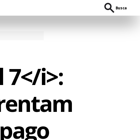
Busca
 7</i>:
frentam
mpago