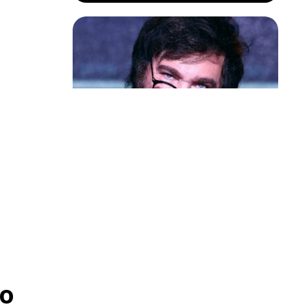
Política & Poder
Milei volta a chamar Lula de ‘ladrão’
es que
e ‘corrupto’
e um
o