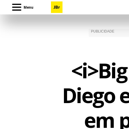
Menu
<i>Big
Diego 
em p