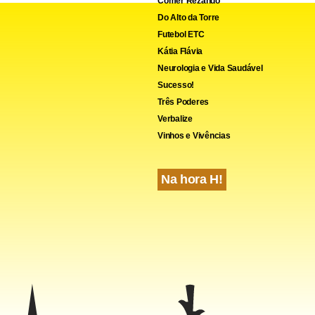
Comer Rezando
Do Alto da Torre
Futebol ETC
Kátia Flávia
Neurologia e Vida Saudável
Sucesso!
Três Poderes
Verbalize
Vinhos e Vivências
Na hora H!