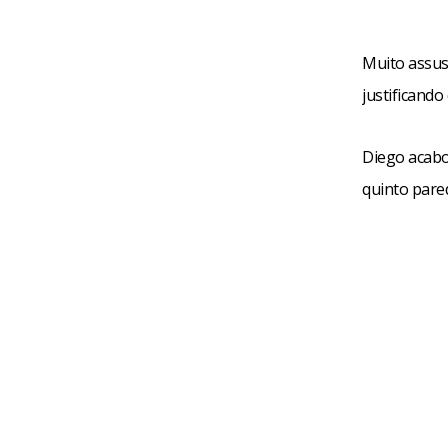
Muito assust
justificando
Diego acabou
quinto pare