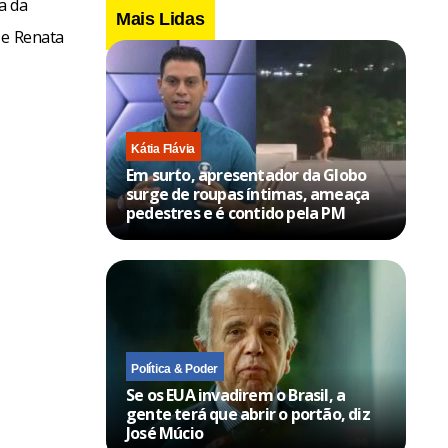
a da
Mais Lidas
 e Renata
Kátia Flávia
Em surto, apresentador da Globo
surge de roupas íntimas, ameaça
pedestres e é contido pela PM
Política & Poder
Se os EUA invadirem o Brasil, a
gente terá que abrir o portão, diz
José Múcio