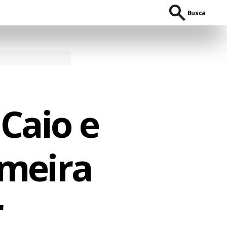
Busca
 Caio e
imeira
r