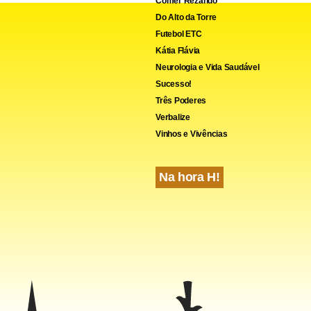
Comer Rezando
Do Alto da Torre
Futebol ETC
Kátia Flávia
Neurologia e Vida Saudável
Sucesso!
Três Poderes
Verbalize
Vinhos e Vivências
Na hora H!