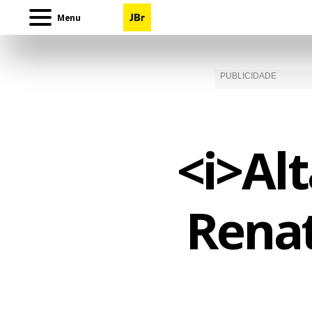
Menu
<i>Alt
Renat