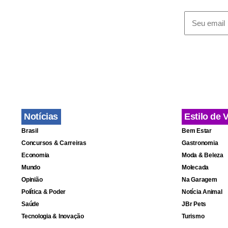
Notícias
Estilo de 
Brasil
Bem Estar
Concursos & Carreiras
Gastronomia
Economia
Moda & Beleza
Mundo
Molecada
Opinião
Na Garagem
Política & Poder
Notícia Animal
Saúde
JBr Pets
Tecnologia & Inovação
Turismo