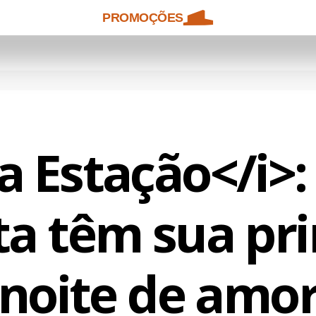
PROMOÇÕES
a Estação</i>:
a têm sua pr
noite de amo