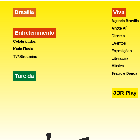
Brasília
Viva
Agenda Brasília
Anote Aí
Entretenimento
Cinema
Celebridades
Eventos
Kátia Flávia
Exposições
TV/ Streaming
Literatura
Música
Teatro e Dança
Torcida
JBR Play