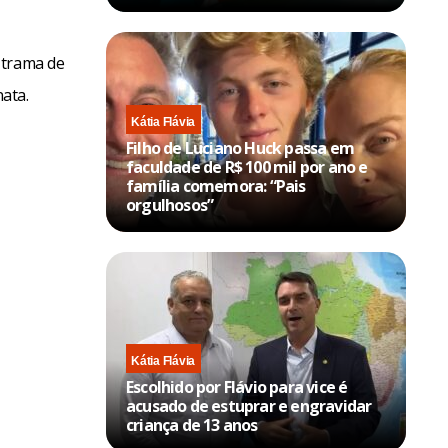
 trama de
ata.
Kátia Flávia
Filho de Luciano Huck passa em
faculdade de R$ 100 mil por ano e
família comemora: “Pais
orgulhosos”
Kátia Flávia
Escolhido por Flávio para vice é
acusado de estuprar e engravidar
criança de 13 anos