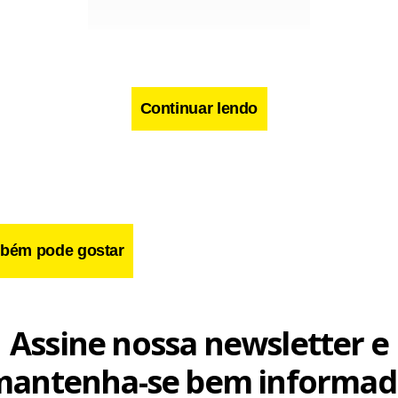
cebook
WhatsApp
LinkedIn
Twitter
X
Telegram
Share
Continuar lendo
bém pode gostar
Assine nossa newsletter e
mantenha-se bem informad