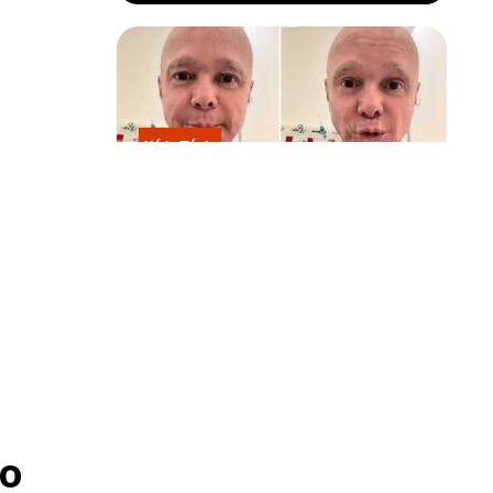
Kátia Flávia
Em tratamento contra câncer raro,
Netinho sofre queda no banheiro
após sessão de quimio
o