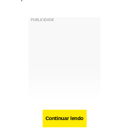
Continuar lendo
Facebook
WhatsApp
LinkedIn
Twitter
X
Telegram
Share