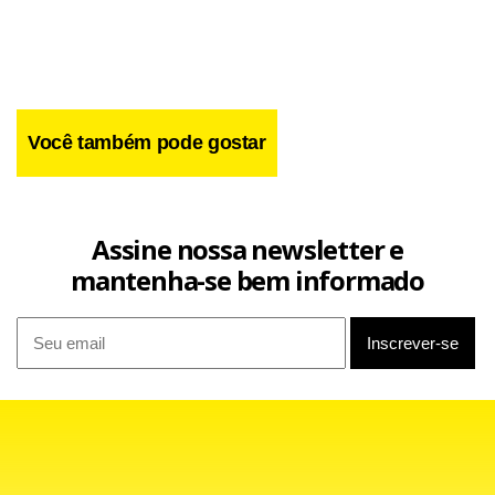
Riachuelo
Renner
Colet
Kipling
Você também pode gostar
VR
Assine nossa newsletter e
Dia 30
mantenha-se bem informado
Cori
Coletivo
C&A
Mercearia
Coletivo
One Up
Alexandre Herchcovitch