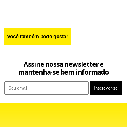
Facebook
WhatsApp
LinkedIn
Twitter
X
Telegram
Share
Você também pode gostar
Assine nossa newsletter e
mantenha-se bem informado