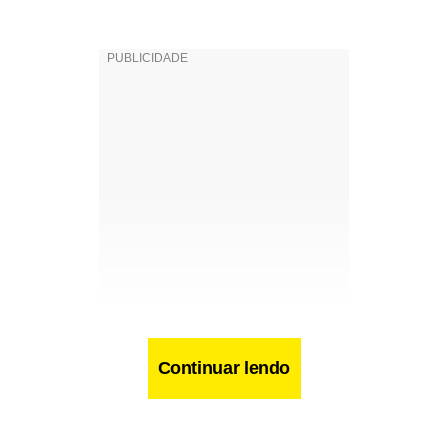
Continuar lendo
Facebook
WhatsApp
LinkedIn
Twitter
X
Telegram
Share