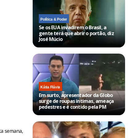
Política & Poder
Se os EUA invadirem o Brasil, a
gente terá que abrir o portão, diz
José Múcio
Kátia Flávia
Em surto, apresentador da Globo
surge de roupas íntimas, ameaça
pedestres e é contido pela PM
sta semana,