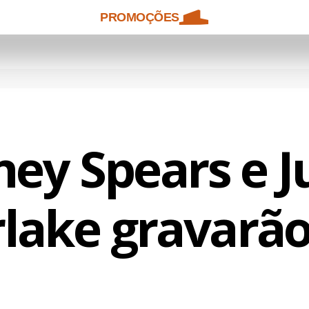
PROMOÇÕES
ney Spears e J
lake gravarão