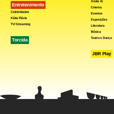
Anote Aí
Entretenimento
Cinema
Celebridades
Eventos
Kátia Flávia
Exposições
TV/ Streaming
Literatura
Música
Teatro e Dança
Torcida
JBR Play