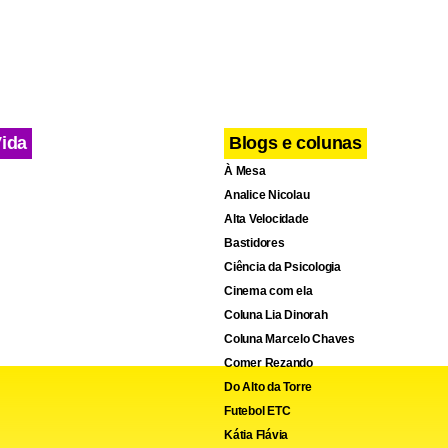
Vida
Blogs e colunas
À Mesa
Analice Nicolau
Alta Velocidade
Bastidores
Ciência da Psicologia
Cinema com ela
Coluna Lia Dinorah
Coluna Marcelo Chaves
Comer Rezando
Do Alto da Torre
Futebol ETC
Kátia Flávia