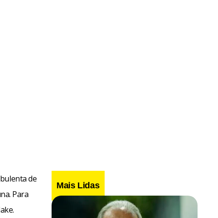
rbulenta de
Mais Lidas
una. Para
lake.