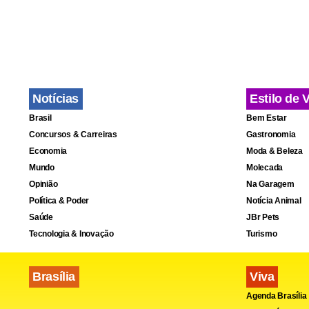
Notícias
Estilo de 
Brasil
Bem Estar
Concursos & Carreiras
Gastronomia
Economia
Moda & Beleza
Mundo
Molecada
Opinião
Na Garagem
Política & Poder
Notícia Animal
Saúde
JBr Pets
Tecnologia & Inovação
Turismo
Brasília
Viva
Agenda Brasília