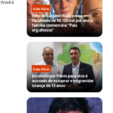
y
(Você é
Kátia Flávia
Filho de Luciano Huck passa em
faculdade de R$ 100 mil por ano e
família comemora: “Pais
orgulhosos”
Kátia Flávia
Escolhido por Flávio para vice é
acusado de estuprar e engravidar
criança de 13 anos