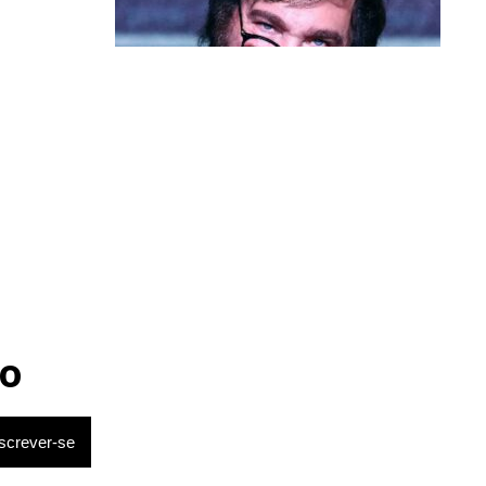
Política & Poder
Milei volta a chamar Lula de ‘ladrão’
e ‘corrupto’
o