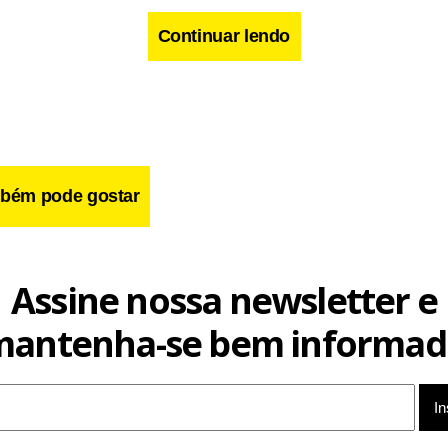
Continuar lendo
cebook
WhatsApp
LinkedIn
Twitter
X
Telegram
Share
bém pode gostar
Assine nossa newsletter e
mantenha-se bem informad