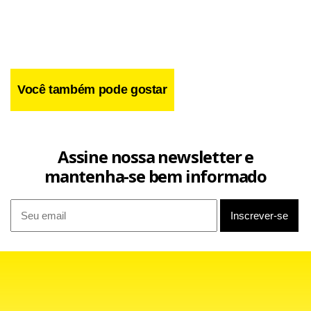
Você também pode gostar
Facebook
WhatsApp
LinkedIn
Twitter
X
Telegram
Share
Assine nossa newsletter e
mantenha-se bem informado