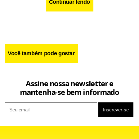
Continuar lendo
Você também pode gostar
Assine nossa newsletter e
Facebook
WhatsApp
LinkedIn
Twitter
X
Telegram
Share
mantenha-se bem informado