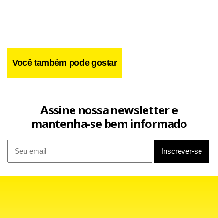
Você também pode gostar
Assine nossa newsletter e
Facebook
WhatsApp
LinkedIn
Twitter
X
Telegram
Share
mantenha-se bem informado