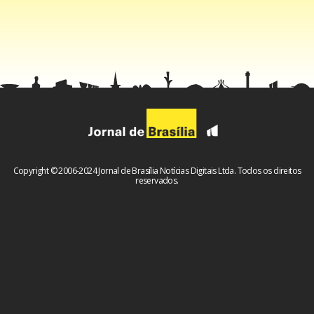
Hoje, aos seis anos, Ravi segue em acompanhamento
periódico e apresenta boa evolução. Embora ainda
necessite de suporte especializado em áreas como
fonoaudiologia e neurologia, a família comemora os
avanços conquistados desde os primeiros meses de vida.
Exame simples e fundamental
Copyright © 2006-2024 Jornal de Brasília Notícias Digitais Ltda. Todos os direitos
reservados.
O caso mostra a importância do teste do pezinho, exame
oferecido gratuitamente pelo Sistema Único de Saúde
(SUS). Realizada a partir de gotas de sangue coletadas do
calcanhar do recém-nascido, a triagem permite identificar
precocemente dezenas de doenças que podem não
apresentar sintomas nos primeiros dias de vida.